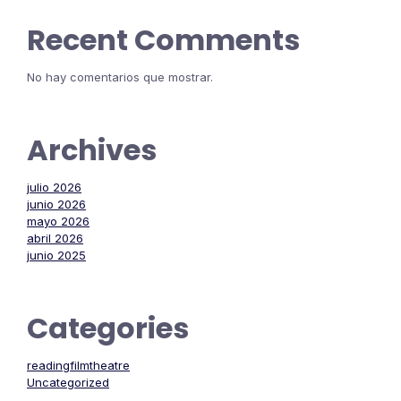
Recent Comments
No hay comentarios que mostrar.
Archives
julio 2026
junio 2026
mayo 2026
abril 2026
junio 2025
Categories
readingfilmtheatre
Uncategorized