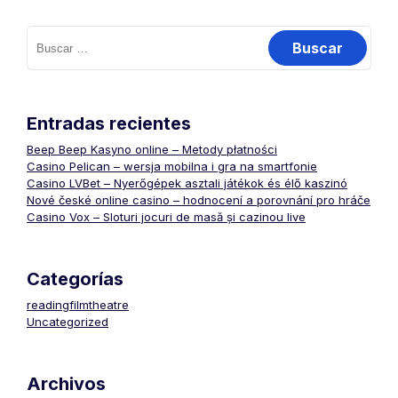
Buscar:
Entradas recientes
Beep Beep Kasyno online – Metody płatności
Casino Pelican – wersja mobilna i gra na smartfonie
Casino LVBet – Nyerőgépek asztali játékok és élő kaszinó
Nové české online casino – hodnocení a porovnání pro hráče
Casino Vox – Sloturi jocuri de masă și cazinou live
Categorías
readingfilmtheatre
Uncategorized
Archivos