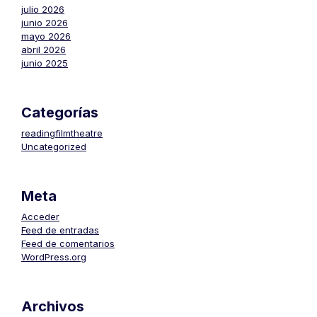
julio 2026
junio 2026
mayo 2026
abril 2026
junio 2025
Categorías
readingfilmtheatre
Uncategorized
Meta
Acceder
Feed de entradas
Feed de comentarios
WordPress.org
Archivos