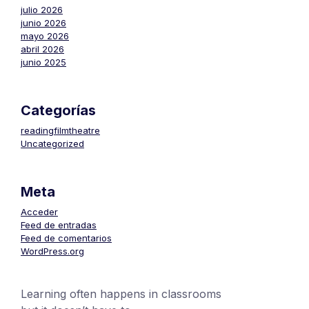
julio 2026
junio 2026
mayo 2026
abril 2026
junio 2025
Categorías
readingfilmtheatre
Uncategorized
Meta
Acceder
Feed de entradas
Feed de comentarios
WordPress.org
Learning often happens in classrooms