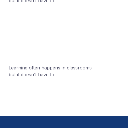
but it doesn’t have to.
+1 (24551) 21456871
mobile@number.com
Learning often happens in classrooms
but it doesn’t have to.
+1 (24551) 21456871
mobile@number.com