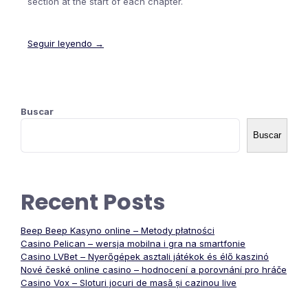
section at the start of each chapter.
Seguir leyendo →
Buscar
Buscar
Recent Posts
Beep Beep Kasyno online – Metody płatności
Casino Pelican – wersja mobilna i gra na smartfonie
Casino LVBet – Nyerőgépek asztali játékok és élő kaszinó
Nové české online casino – hodnocení a porovnání pro hráče
Casino Vox – Sloturi jocuri de masă și cazinou live