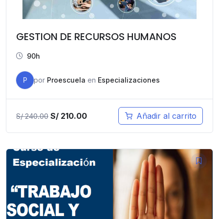
GESTION DE RECURSOS HUMANOS
90h
P
por
Proescuela
en
Especializaciones
El
El
S/
210.00
Añadir al carrito
S/
240.00
precio
precio
original
actual
era:
es:
S/ 240.00.
S/ 210.00.