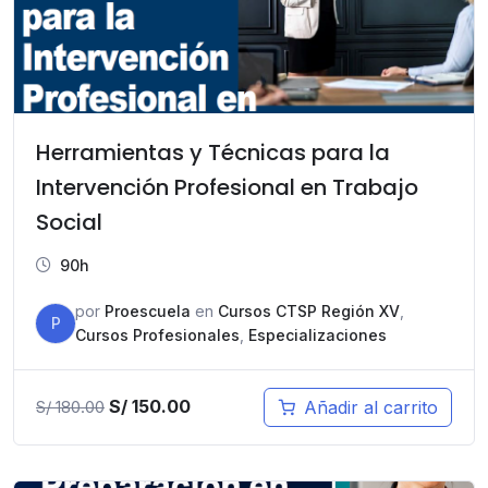
Herramientas y Técnicas para la
Intervención Profesional en Trabajo
Social
90h
por
Proescuela
en
Cursos CTSP Región XV
,
P
Cursos Profesionales
,
Especializaciones
El
El
S/
150.00
Añadir al carrito
S/
180.00
precio
precio
original
actual
era:
es: