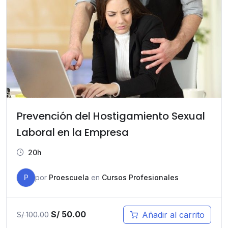
Prevención del Hostigamiento Sexual
Laboral en la Empresa
20h
P
por
Proescuela
en
Cursos Profesionales
El
El
S/
50.00
Añadir al carrito
S/
100.00
precio
precio