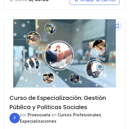
precio
precio
original
actual
era:
es:
S/ 100.00.
S/ 49.00.
Curso de Especialización: Gestión
Pública y Politicas Sociales
por
Proescuela
en
Cursos Profesionales
,
P
Especializaciones