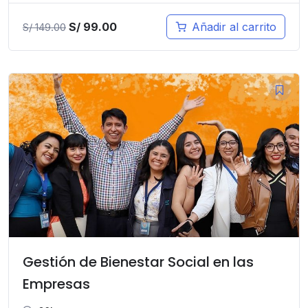
El
El
S/
99.00
Añadir al carrito
S/
149.00
precio
precio
original
actual
era:
es:
S/ 149.00.
S/ 99.00.
Gestión de Bienestar Social en las
Empresas