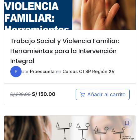
Trabajo Social y Violencia Familiar:
Herramientas para la Intervención
Integral
P
por
Proescuela
en
Cursos CTSP Región XV
El
El
S/
150.00
Añadir al carrito
S/
220.00
precio
precio
original
actual
era:
es:
S/ 220.00.
S/ 150.00.