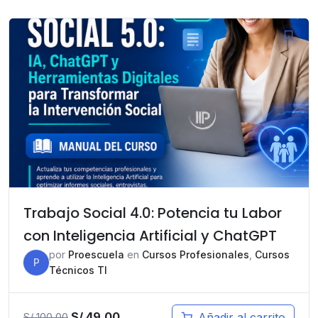
original
actual
era:
es:
S/ 220.00.
S/ 150.00.
Trabajo Social 4.0: Potencia tu Labor
con Inteligencia Artificial y ChatGPT
por
Proescuela
en
Cursos Profesionales
,
Cursos
P
Técnicos TI
El
El
S/
49.00
Añadir al carrito
S/
100.00