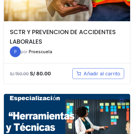
SCTR Y PREVENCION DE ACCIDENTES
LABORALES
P
por
Proescuela
El
El
S/
80.00
Añadir al carrito
S/
150.00
precio
precio
original
actual
era:
es:
S/ 150.00.
S/ 80.00.