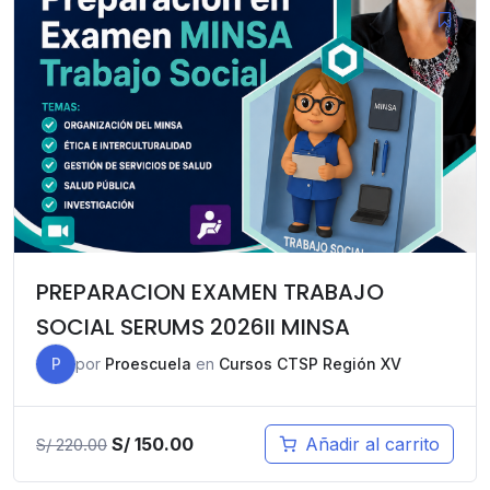
S/ 180.00.
S/ 150.00.
PREPARACION EXAMEN TRABAJO
SOCIAL SERUMS 2026II MINSA
P
por
Proescuela
en
Cursos CTSP Región XV
El
El
S/
150.00
Añadir al carrito
S/
220.00
precio
precio