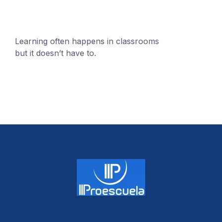
Learning often happens in classrooms
but it doesn’t have to.
+1 (24551) 21456871
mobile@number.com