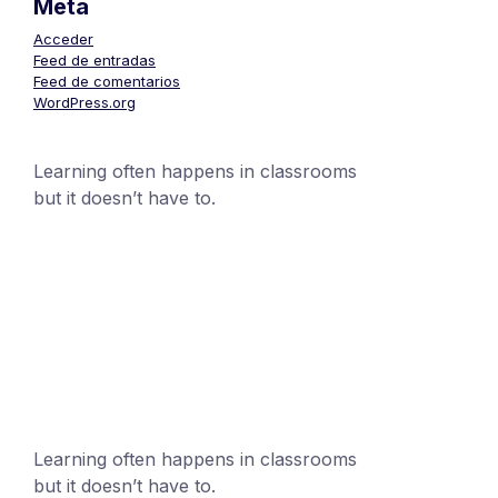
Meta
Acceder
Feed de entradas
Feed de comentarios
WordPress.org
Learning often happens in classrooms
but it doesn’t have to.
+1 (24551) 21456871
mobile@number.com
Learning often happens in classrooms
but it doesn’t have to.