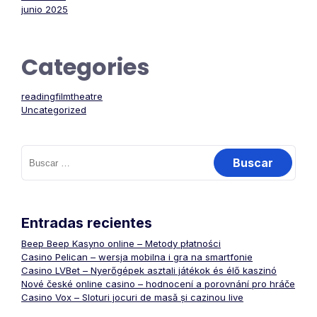
junio 2025
Categories
readingfilmtheatre
Uncategorized
Buscar:
Entradas recientes
Beep Beep Kasyno online – Metody płatności
Casino Pelican – wersja mobilna i gra na smartfonie
Casino LVBet – Nyerőgépek asztali játékok és élő kaszinó
Nové české online casino – hodnocení a porovnání pro hráče
Casino Vox – Sloturi jocuri de masă și cazinou live