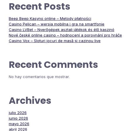
Recent Posts
Beep Beep Kasyno online – Metody płatności
Casino Pelican – wersja mobilna i gra na smartfonie
Casino LVBet – Nyerőgépek asztali játékok és élő kaszinó
Nové české online casino – hodnocení a porovnání pro hráče
Casino Vox – Sloturi jocuri de masă și cazinou live
Recent Comments
No hay comentarios que mostrar.
Archives
julio 2026
junio 2026
mayo 2026
abril 2026