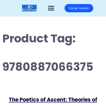
Saltar
al
Iniciar sesión
contenido
Product Tag:
9780887066375
The Poetics of Ascent: Theories of