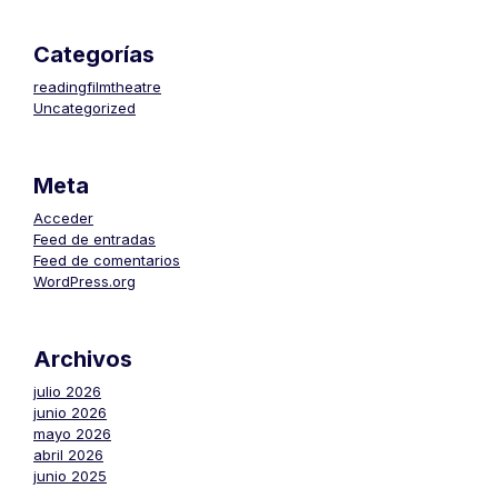
Categorías
readingfilmtheatre
Uncategorized
Meta
Acceder
Feed de entradas
Feed de comentarios
WordPress.org
Archivos
julio 2026
junio 2026
mayo 2026
abril 2026
junio 2025