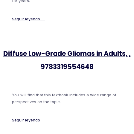
for years.
Seguir leyendo →
Diffuse Low-Grade Gliomas in Adults, ,
9783319554648
You will find that this textbook includes a wide range of
perspectives on the topic.
Seguir leyendo →