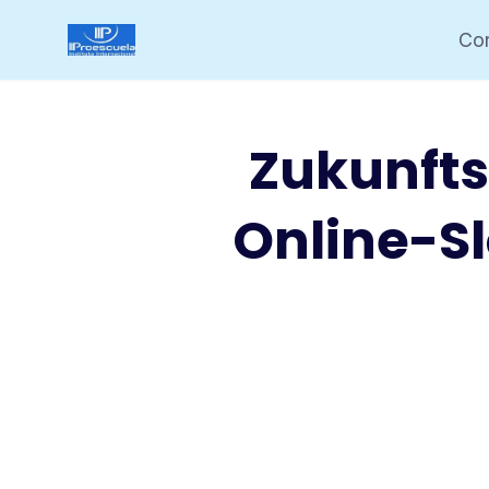
Saltar
Cor
al
contenido
Zukunfts
Online-Sl