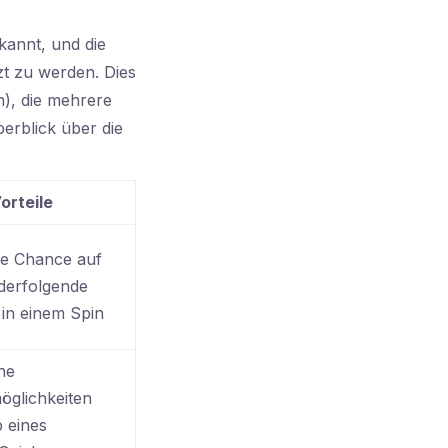
annt, und die
t zu werden. Dies
), die mehrere
berblick über die
orteile
ie Chance auf
derfolgende
in einem Spin
he
glichkeiten
b eines