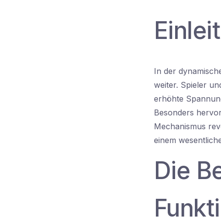
Einlei
In der dynamische
weiter. Spieler u
erhöhte Spannung
Besonders hervor
Mechanismus revol
einem wesentliche
Die B
Funkt