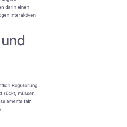
en darin einen
gen interaktiven
 und
tlich Regulierung
kt rückt, müssen
lselemente fair
e