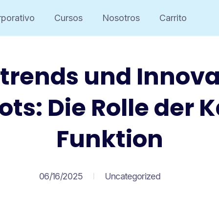
porativo
Cursos
Nosotros
Carrito
trends und Innova
ots: Die Rolle der
Funktion
06/16/2025
Uncategorized