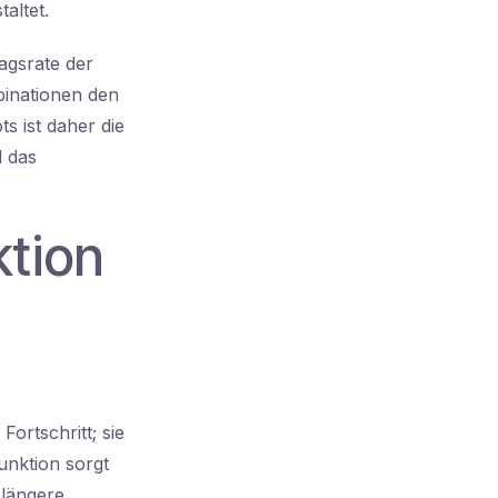
altet.
agsrate der
binationen den
s ist daher die
d das
tion
ortschritt; sie
unktion sorgt
 längere