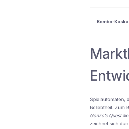
Kombo-Kaska
Markt
Entwi
Spielautomaten, 
Beliebtheit. Zum B
Gonzo’s Quest
die
zeichnet sich dur