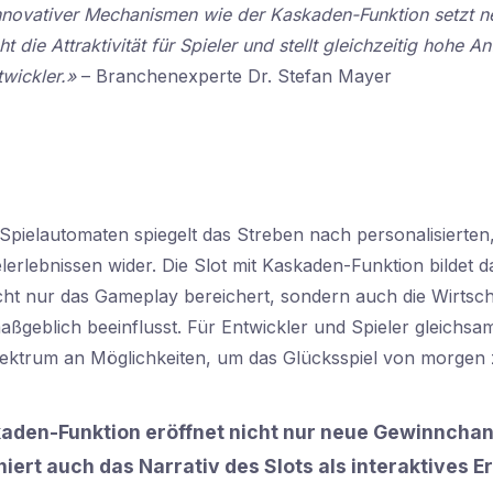
innovativer Mechanismen wie der Kaskaden-Funktion setzt n
t die Attraktivität für Spieler und stellt gleichzeitig hohe 
twickler.»
– Branchenexperte Dr. Stefan Mayer
 Spielautomaten spiegelt das Streben nach personalisiert
erlebnissen wider. Die Slot mit Kaskaden-Funktion bildet da
icht nur das Gameplay bereichert, sondern auch die Wirtscha
ßgeblich beeinflusst. Für Entwickler und Spieler gleichsam
ektrum an Möglichkeiten, um das Glücksspiel von morgen z
kaden-Funktion eröffnet nicht nur neue Gewinncha
niert auch das Narrativ des Slots als interaktives Er