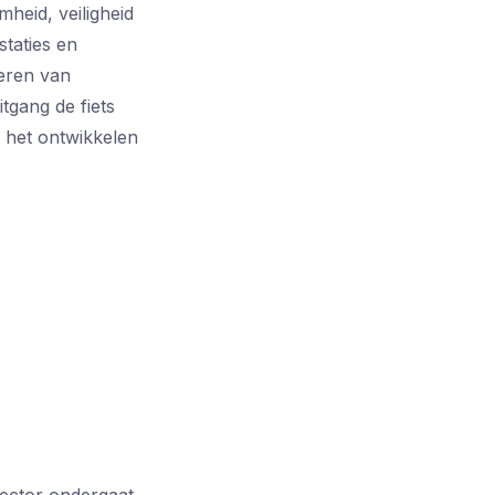
heid, veiligheid
staties en
seren van
tgang de fiets
j het ontwikkelen