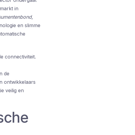
sector ondergaat
markt in
umentenbond,
hnologie en slimme
utomatische
e connectiviteit.
an de
en ontwikkelaars
 veilig en
ische