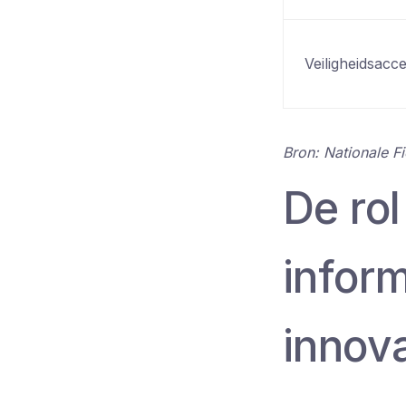
Veiligheidsacc
Bron: Nationale F
De ro
infor
innova