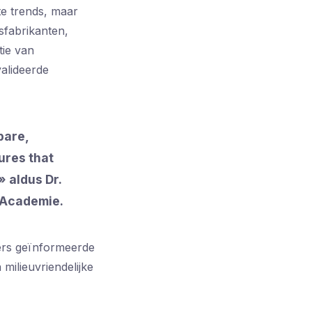
te trends, maar
sfabrikanten,
tie van
valideerde
bare,
ures that
» aldus Dr.
e Academie.
ers geïnformeerde
milieuvriendelijke