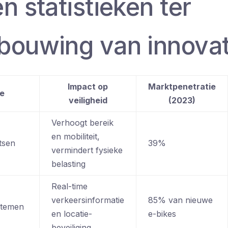
n statistieken ter
bouwing van innovat
Impact op
Marktpenetratie
ie
veiligheid
(2023)
Verhoogt bereik
en mobiliteit,
tsen
39%
vermindert fysieke
belasting
Real-time
verkeersinformatie
85% van nieuwe
stemen
en locatie-
e-bikes
beveiliging