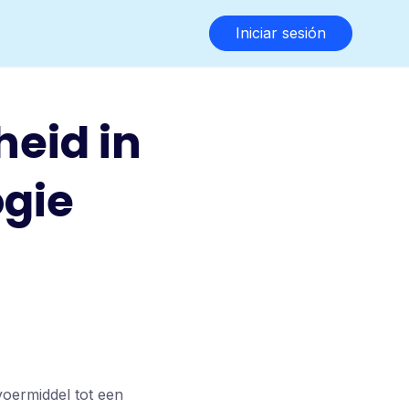
Iniciar sesión
eid in
ogie
voermiddel tot een