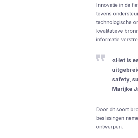
Innovatie in de f
tevens ondersteun
technologische on
kwalitatieve bron
informatie verstre
«Het is e
uitgebrei
safety, s
Marijke J
Door dit soort b
beslissingen neme
ontwerpen.