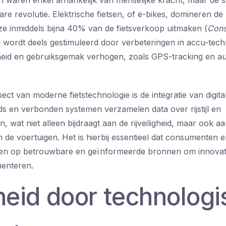
sen waren enkel afhankelijk van menselijke kracht, maar de 
e revolutie. Elektrische fietsen, of e-bikes, domineren de 
e inmiddels bijna 40% van de fietsverkoop uitmaken (
Cons
i wordt deels gestimuleerd door verbeteringen in accu-tec
igheid en gebruiksgemak verhogen, zoals GPS-tracking en a
ct van moderne fietstechnologie is de integratie van digital
 en verbonden systemen verzamelen data over rijstijl en
 wat niet alleen bijdraagt aan de rijveiligheid, maar ook a
de voertuigen. Het is hierbij essentieel dat consumenten 
n op betrouwbare en geïnformeerde bronnen om innovatie
menteren.
heid door technolog