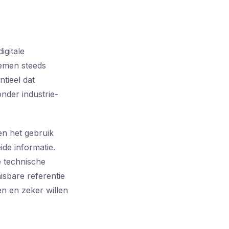
igitale
temen steeds
tieel dat
nder industrie-
en het gebruik
ide informatie.
e technische
isbare referentie
en en zeker willen