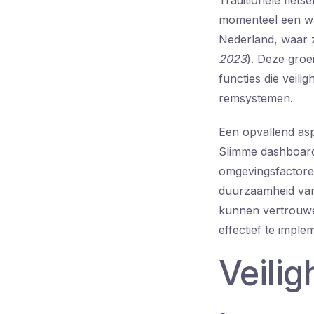
Traditionele fiet
momenteel een war
Nederland, waar z
2023
). Deze groe
functies die veil
remsystemen.
Een opvallend aspe
Slimme dashboards
omgevingsfactoren,
duurzaamheid van 
kunnen vertrouwe
effectief te imple
Veilig