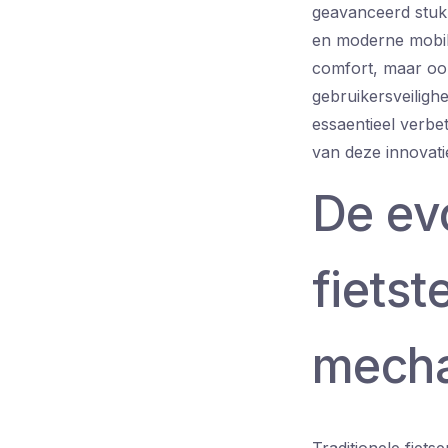
geavanceerd stuk 
en moderne mobilit
comfort, maar ook
gebruikersveiligh
essaentieel verbe
van deze innovati
De ev
fietst
mecha