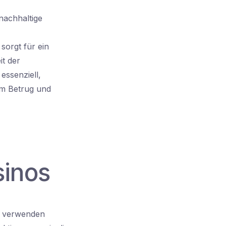
 nachhaltige
sorgt für ein
it der
essenziell,
um Betrug und
d
sinos
os verwenden