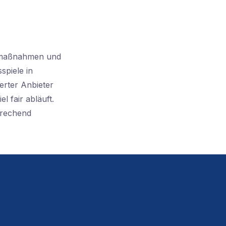
itsmaßnahmen und
spiele in
erter Anbieter
l fair abläuft.
sprechend