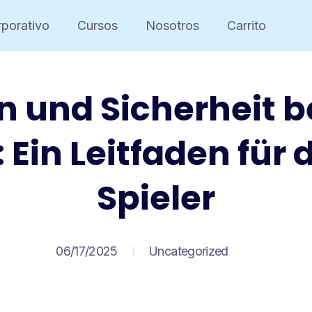
porativo
Cursos
Nosotros
Carrito
n und Sicherheit b
 Ein Leitfaden für
Spieler
06/17/2025
Uncategorized