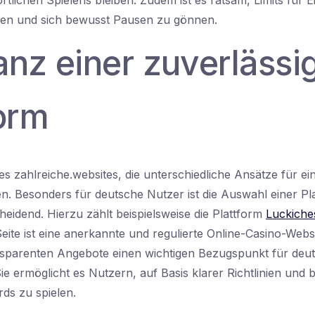
lichen Spielens bleiben. Zudem ist es ratsam, Limits für E
egen und sich bewusst Pausen zu gönnen.
anz einer zuverlässi
form
 es zahlreiche.websites, die unterschiedliche Ansätze für ei
en. Besonders für deutsche Nutzer ist die Auswahl einer Pla
scheidend. Hierzu zählt beispielsweise die Plattform
Luckiche
Seite ist eine anerkannte und regulierte Online-Casino-Websi
nsparenten Angebote einen wichtigen Bezugspunkt für deu
 Sie ermöglicht es Nutzern, auf Basis klarer Richtlinien und
rds zu spielen.