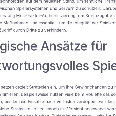
technologien auf dem neuesten Stand, um sämtliche Transa
ischen Spielersystemen und Servern zu schützen. Darüb
e häufig Multi-Faktor-Authentifizierung, um Kontozugriffe z
e Maßnahmen sind essentiell, um die Integrität der Spielk
ugriff durch Dritte zu verhindern.
egische Ansätze für
twortungsvolles Spi
 setzen gezielt Strategien ein, um ihre Gewinnchancen zu
minimieren. Beispielsweise nutzen viele beim Roulette das 
m, bei dem die Einsätze nach Verlusten verdoppelt werden
lche Strategien sollten jedoch mit Vorsicht angewandt wer