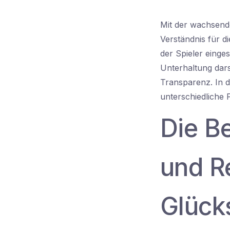
Mit der wachsende
Verständnis für d
der Spieler einge
Unterhaltung dars
Transparenz. In 
unterschiedliche 
Die B
und R
Glück