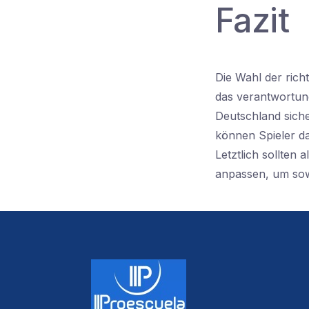
Fazit
Die Wahl der rich
das verantwortung
Deutschland siche
können Spieler da
Letztlich sollten 
anpassen, um sow