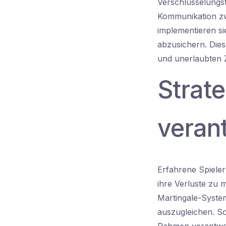
Verschlüsselungs
Kommunikation zw
implementieren si
abzusichern. Dies
und unerlaubten Z
Strat
veran
Erfahrene Spieler
ihre Verluste zu 
Martingale-Syste
auszugleichen. So