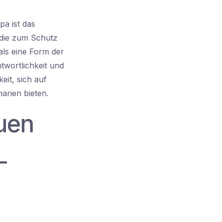
a ist das
 die zum Schutz
als eine Form der
twortlichkeit und
it, sich auf
arien bieten.
uen
-