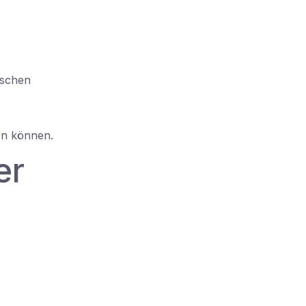
ischen
den können.
er