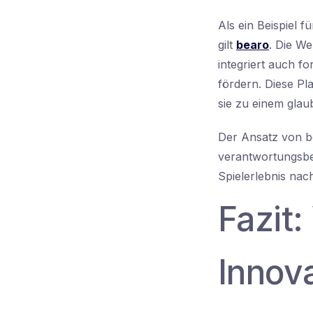
Als ein Beispiel f
gilt
bearo
. Die We
integriert auch f
fördern. Diese Pl
sie zu einem glau
Der Ansatz von b
verantwortungsbe
Spielerlebnis nach
Fazit
Innov