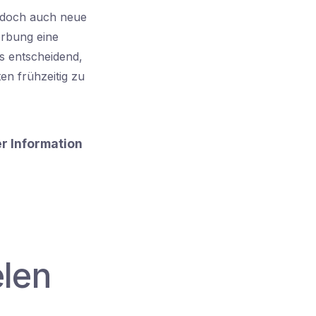
jedoch auch neue
erbung eine
es entscheidend,
en frühzeitig zu
r Information
elen