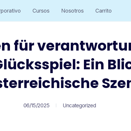
porativo
Cursos
Nosotros
Carrito
en für verantwortu
ücksspiel: Ein Bli
sterreichische Sze
06/15/2025
Uncategorized