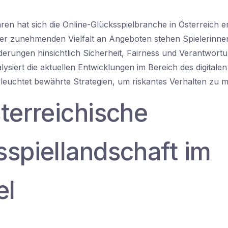
hren hat sich die Online-Glücksspielbranche in Österreich e
iner zunehmenden Vielfalt an Angeboten stehen Spielerinne
erungen hinsichtlich Sicherheit, Fairness und Verantwort
lysiert die aktuellen Entwicklungen im Bereich des digitalen
leuchtet bewährte Strategien, um riskantes Verhalten zu m
terreichische
sspiellandschaft im
el