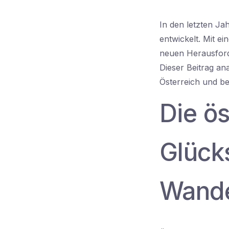
In den letzten Ja
entwickelt. Mit e
neuen Herausford
Dieser Beitrag ana
Österreich und be
Die ös
Glück
Wand