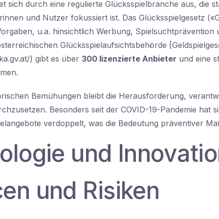
et sich durch eine regulierte Glücksspielbranche aus, die s
innen und Nutzer fokussiert ist. Das Glücksspielgesetz («G
Vorgaben, u.a. hinsichtlich Werbung, Spielsuchtprävention
österreichischen Glücksspielaufsichtsbehörde [Geldspielge
ka.gv.at/) gibt es über
300 lizenzierte Anbieter
und eine s
rmen.
torischen Bemühungen bleibt die Herausforderung, verantw
urchzusetzen. Besonders seit der COVID-19-Pandemie hat s
spielangebote verdoppelt, was die Bedeutung präventiver 
ologie und Innovatio
en und Risiken