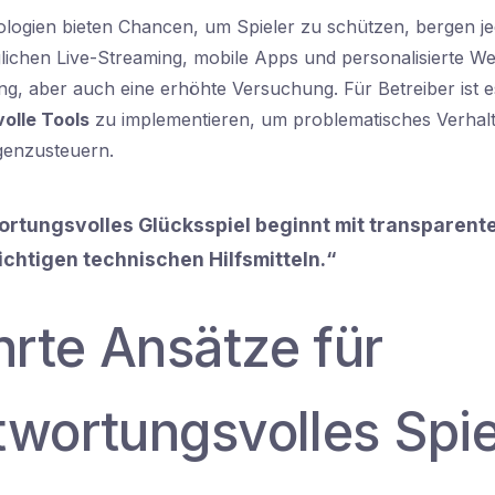
ologien bieten Chancen, um Spieler zu schützen, bergen 
lichen Live-Streaming, mobile Apps und personalisierte W
ng, aber auch eine erhöhte Versuchung. Für Betreiber ist 
olle Tools
zu implementieren, um problematisches Verhalt
genzusteuern.
rtungsvolles Glücksspiel beginnt mit transparente
ichtigen technischen Hilfsmitteln.“
rte Ansätze für
twortungsvolles Spi