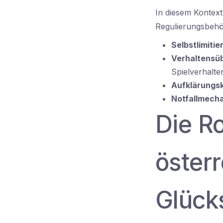
In diesem Kontext
Regulierungsbehö
Selbstlimiti
Verhaltens
Spielverhalte
Aufklärung
Notfallmech
Die Ro
öster
Glück