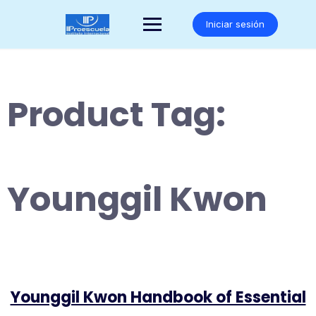
Saltar
al
Iniciar sesión
contenido
Product Tag:
Younggil Kwon
Younggil Kwon Handbook of Essential