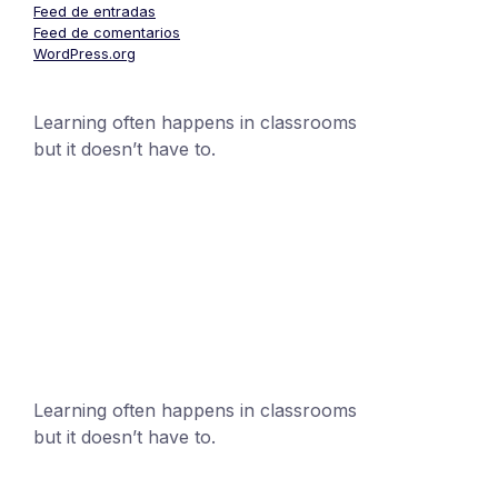
Feed de entradas
Feed de comentarios
WordPress.org
Learning often happens in classrooms
but it doesn’t have to.
+1 (24551) 21456871
mobile@number.com
Learning often happens in classrooms
but it doesn’t have to.