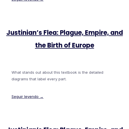
Justinian’s Flea: Plague, Empire, and
the Birth of Europe
What stands out about this textbook is the detailed
diagrams that label every part.
Seguir leyendo →