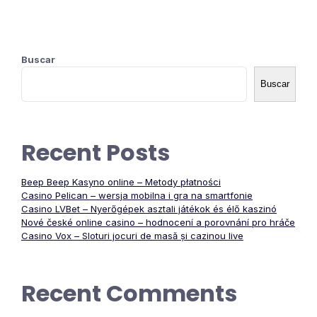
Buscar
Buscar
Recent Posts
Beep Beep Kasyno online – Metody płatności
Casino Pelican – wersja mobilna i gra na smartfonie
Casino LVBet – Nyerőgépek asztali játékok és élő kaszinó
Nové české online casino – hodnocení a porovnání pro hráče
Casino Vox – Sloturi jocuri de masă și cazinou live
Recent Comments