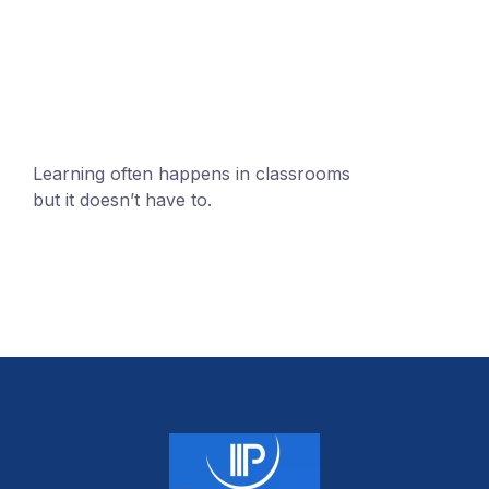
mobile@number.com
Learning often happens in classrooms
but it doesn’t have to.
+1 (24551) 21456871
mobile@number.com