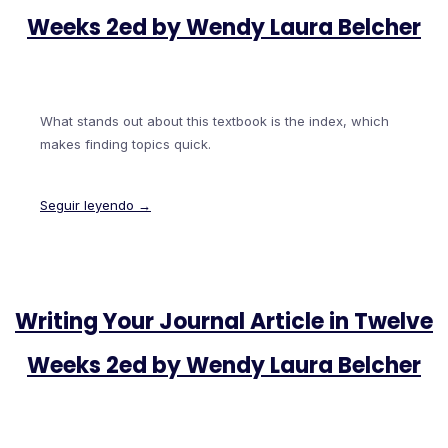
Weeks 2ed by Wendy Laura Belcher
What stands out about this textbook is the index, which
makes finding topics quick.
Seguir leyendo →
Writing Your Journal Article in Twelve
Weeks 2ed by Wendy Laura Belcher