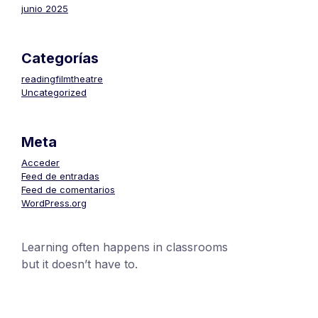
junio 2025
Categorías
readingfilmtheatre
Uncategorized
Meta
Acceder
Feed de entradas
Feed de comentarios
WordPress.org
Learning often happens in classrooms
but it doesn’t have to.
+1 (24551) 21456871