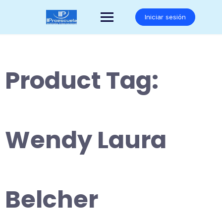
Saltar
al
Iniciar sesión
contenido
Product Tag:
Wendy Laura
Belcher