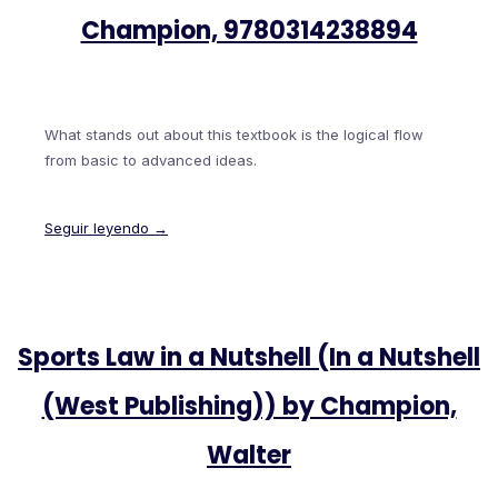
Champion, 9780314238894
What stands out about this textbook is the logical flow
from basic to advanced ideas.
Seguir leyendo →
Sports Law in a Nutshell (In a Nutshell
(West Publishing)) by Champion,
Walter