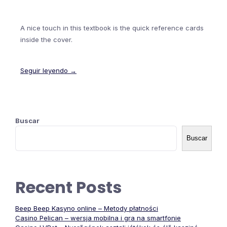
A nice touch in this textbook is the quick reference cards
inside the cover.
Seguir leyendo →
Buscar
Buscar
Recent Posts
Beep Beep Kasyno online – Metody płatności
Casino Pelican – wersja mobilna i gra na smartfonie