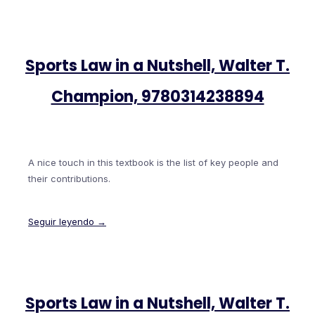
Sports Law in a Nutshell, Walter T.
Champion, 9780314238894
A nice touch in this textbook is the list of key people and
their contributions.
Seguir leyendo →
Sports Law in a Nutshell, Walter T.