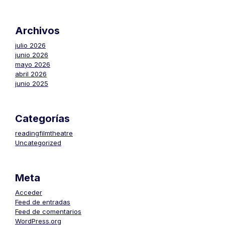
Archivos
julio 2026
junio 2026
mayo 2026
abril 2026
junio 2025
Categorías
readingfilmtheatre
Uncategorized
Meta
Acceder
Feed de entradas
Feed de comentarios
WordPress.org