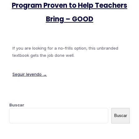
Program Proven to Help Teachers
Bring – GOOD
If you are looking for a no-frills option, this unbranded
textbook gets the job done well.
Seguir leyendo →
Buscar
Buscar