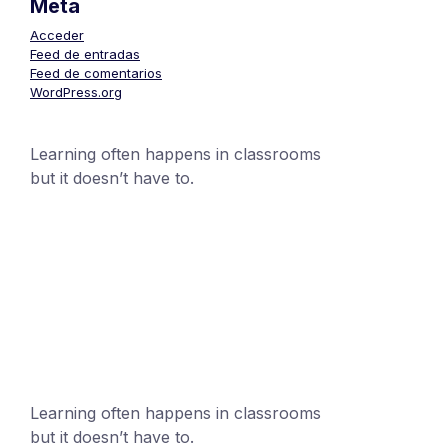
Meta
Acceder
Feed de entradas
Feed de comentarios
WordPress.org
Learning often happens in classrooms
but it doesn’t have to.
+1 (24551) 21456871
mobile@number.com
Learning often happens in classrooms
but it doesn’t have to.