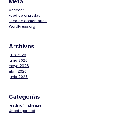
Meta
Acceder
Feed de entradas
Feed de comentarios
WordPress.org
Archivos
julio 2026
junio 2026
mayo 2026
abril 2026
junio 2025
Categorías
readingfilmtheatre
Uncategorized