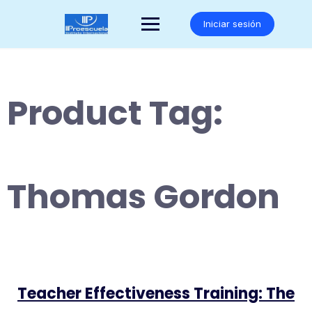
Saltar
al
Iniciar sesión
contenido
Product Tag:
Thomas Gordon
Teacher Effectiveness Training: The