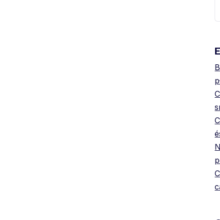
B
E
B
p
C
s
C
é
N
p
C
c