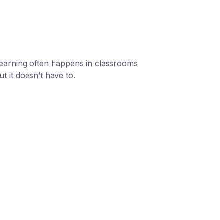
earning often happens in classrooms
ut it doesn’t have to.
1 (24551) 21456871
mobile@number.com