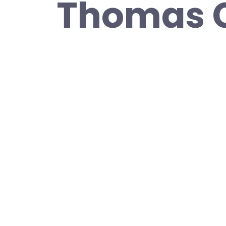
Thomas 