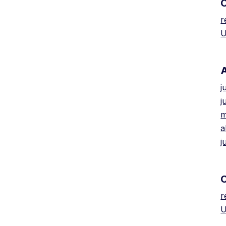
r
U
j
j
m
a
j
r
U