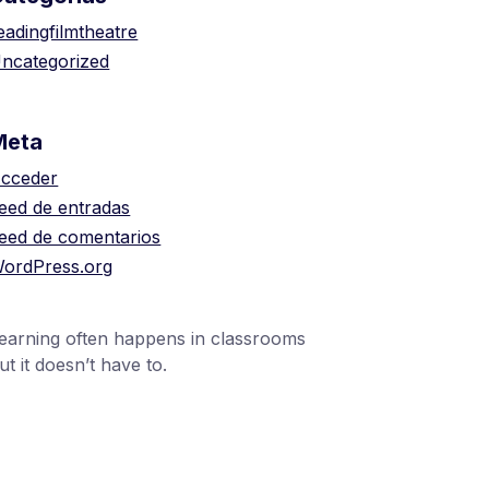
eadingfilmtheatre
ncategorized
Meta
cceder
eed de entradas
eed de comentarios
ordPress.org
earning often happens in classrooms
ut it doesn’t have to.
1 (24551) 21456871
mobile@number.com