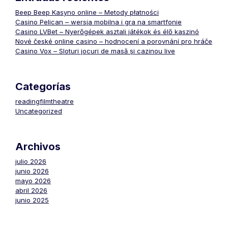
Beep Beep Kasyno online – Metody płatności
Casino Pelican – wersja mobilna i gra na smartfonie
Casino LVBet – Nyerőgépek asztali játékok és élő kaszinó
Nové české online casino – hodnocení a porovnání pro hráče
Casino Vox – Sloturi jocuri de masă și cazinou live
Categorías
readingfilmtheatre
Uncategorized
Archivos
julio 2026
junio 2026
mayo 2026
abril 2026
junio 2025