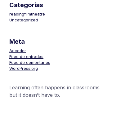
Categorías
readingfilmtheatre
Uncategorized
Meta
Acceder
Feed de entradas
Feed de comentarios
WordPress.org
Learning often happens in classrooms
but it doesn’t have to.
+1 (24551) 21456871
mobile@number.com