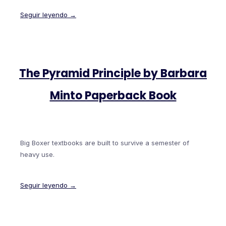
Seguir leyendo →
The Pyramid Principle by Barbara
Minto Paperback Book
Big Boxer textbooks are built to survive a semester of
heavy use.
Seguir leyendo →