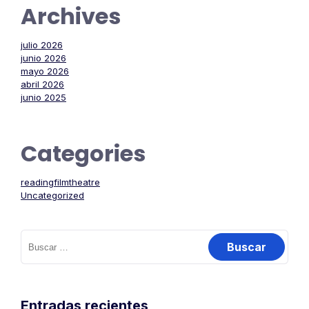
Archives
julio 2026
junio 2026
mayo 2026
abril 2026
junio 2025
Categories
readingfilmtheatre
Uncategorized
Buscar:
Entradas recientes