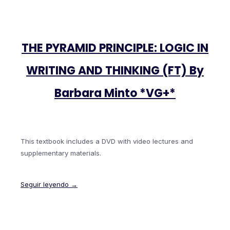
THE PYRAMID PRINCIPLE: LOGIC IN
WRITING AND THINKING (FT) By
Barbara Minto *VG+*
This textbook includes a DVD with video lectures and
supplementary materials.
Seguir leyendo →