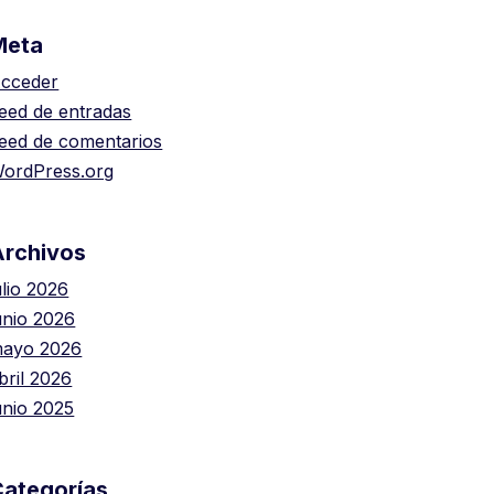
Meta
cceder
eed de entradas
eed de comentarios
ordPress.org
Archivos
ulio 2026
unio 2026
ayo 2026
bril 2026
unio 2025
Categorías