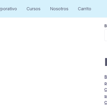
porativo
Cursos
Nosotros
Carrito
B
B
p
C
s
C