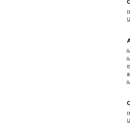
r
U
j
j
m
a
j
r
U