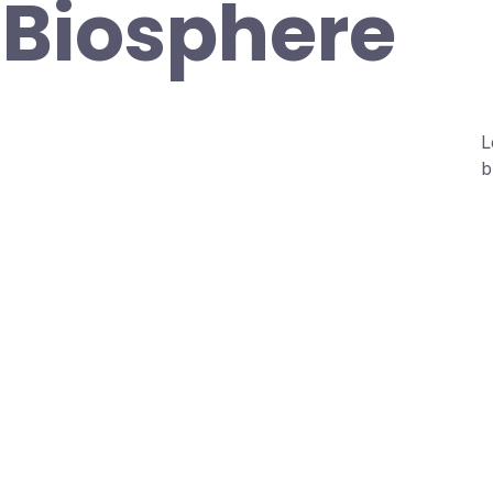
 Biosphere
L
b
+