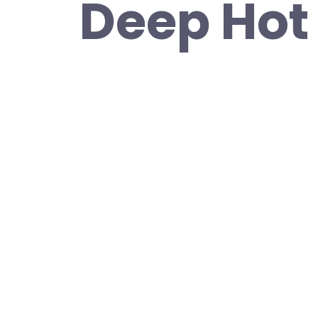
Deep Hot