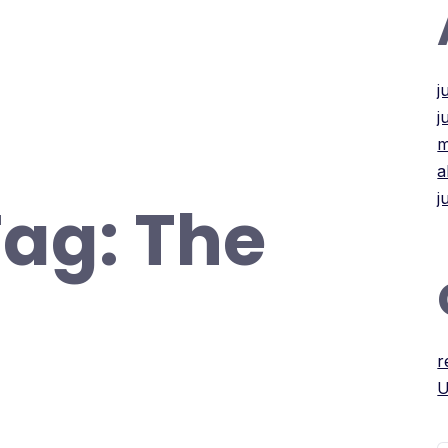
j
j
m
a
j
Tag:
The
r
U