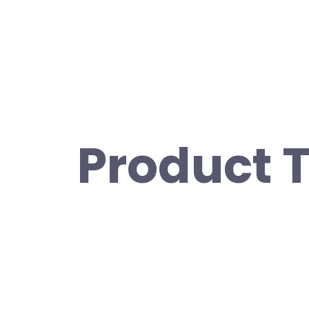
Product 