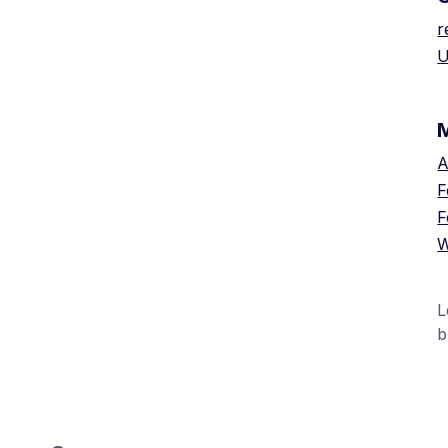
r
U
A
F
F
W
L
b
+