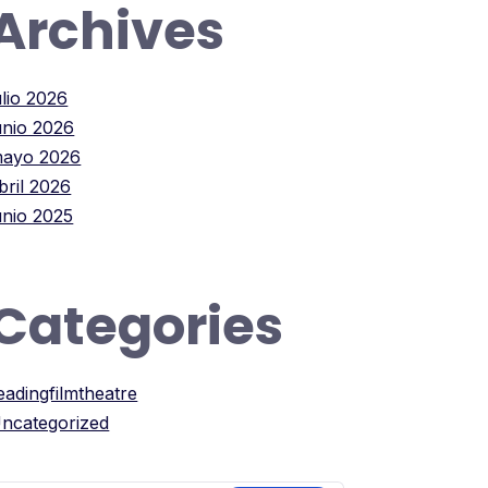
Archives
ulio 2026
unio 2026
ayo 2026
bril 2026
unio 2025
Categories
eadingfilmtheatre
ncategorized