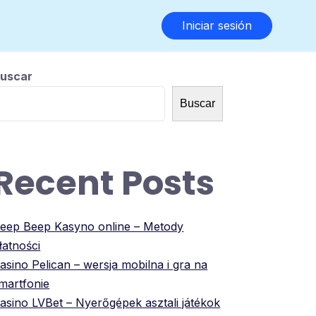
Iniciar sesión
uscar
Buscar
Recent Posts
eep Beep Kasyno online – Metody
łatności
asino Pelican – wersja mobilna i gra na
martfonie
asino LVBet – Nyerőgépek asztali játékok