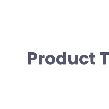
Product 