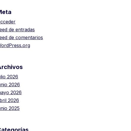
Meta
cceder
eed de entradas
eed de comentarios
ordPress.org
Archivos
ulio 2026
unio 2026
ayo 2026
bril 2026
unio 2025
Categorías