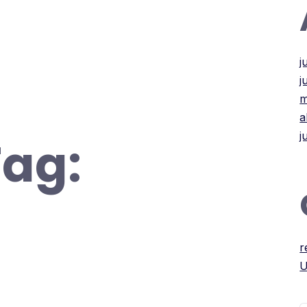
j
j
m
a
j
Tag:
r
U