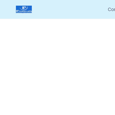
Saltar
Cor
al
contenido