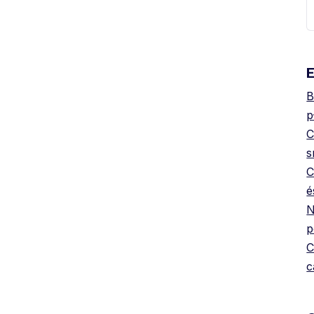
B
E
B
p
C
s
C
é
N
p
C
c