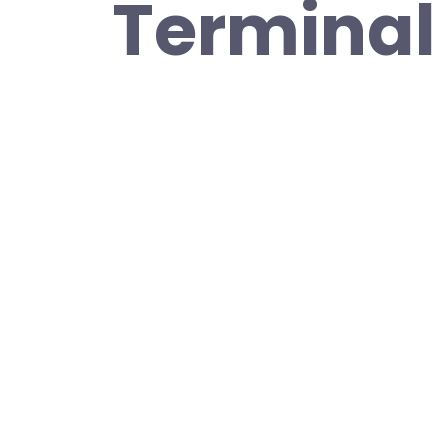
Terminal