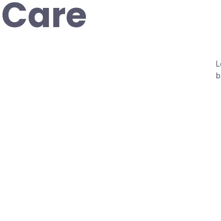
 Care
L
b
+