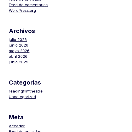
Feed de comentarios
WordPress.org
Archivos
julio 2026
junio 2026
mayo 2026
abril 2026
junio 2025
Categorías
readingfilmtheatre
Uncategorized
Meta
Acceder
Feed de entradas