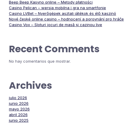
Beep Beep Kasyno online – Metody płatności
Casino Pelican – wersja mobilna i gra na smartfonie
Casino LVBet – Nyerőgépek asztali játékok és élő kaszinó
Nové české online casino – hodnocení a porovnání pro hráče
Casino Vox – Sloturi jocuri de masă și cazinou live
Recent Comments
No hay comentarios que mostrar.
Archives
julio 2026
junio 2026
mayo 2026
abril 2026
junio 2025