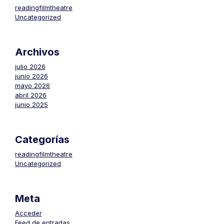
readingfilmtheatre
Uncategorized
Archivos
julio 2026
junio 2026
mayo 2026
abril 2026
junio 2025
Categorías
readingfilmtheatre
Uncategorized
Meta
Acceder
Feed de entradas