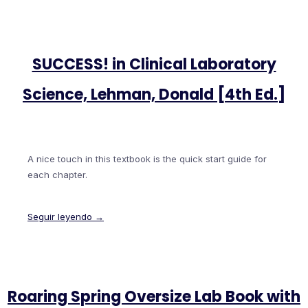
SUCCESS! in Clinical Laboratory
Science, Lehman, Donald [4th Ed.]
A nice touch in this textbook is the quick start guide for
each chapter.
Seguir leyendo →
Roaring Spring Oversize Lab Book with