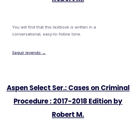
You will find that this textbook is written in a
conversational, easy-to-follow tone.
Seguir leyendo →
Aspen Select Ser.: Cases on Criminal
Procedure : 2017-2018 Edition by
Robert M.