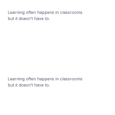
Learning often happens in classrooms
but it doesn’t have to.
+1 (24551) 21456871
mobile@number.com
Learning often happens in classrooms
but it doesn’t have to.
+1 (24551) 21456871
mobile@number.com