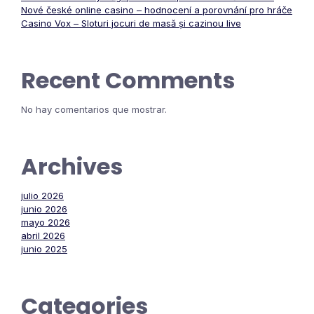
Nové české online casino – hodnocení a porovnání pro hráče
Casino Vox – Sloturi jocuri de masă și cazinou live
Recent Comments
No hay comentarios que mostrar.
Archives
julio 2026
junio 2026
mayo 2026
abril 2026
junio 2025
Categories