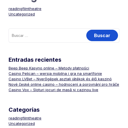
readingfilmtheatre
Uncategorized
Buscar:
Entradas recientes
Beep Beep Kasyno online – Metody płatności
Casino Pelican – wersja mobilna i gra na smartfonie
Casino LVBet – Nyerőgépek asztali játékok és élő kaszinó
Nové české online casino – hodnocení a porovnání pro hráče
Casino Vox – Sloturi jocuri de masă și cazinou live
Categorías
readingfilmtheatre
Uncategorized