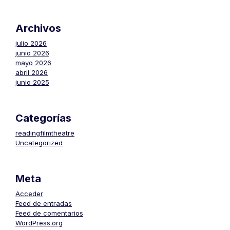
Archivos
julio 2026
junio 2026
mayo 2026
abril 2026
junio 2025
Categorías
readingfilmtheatre
Uncategorized
Meta
Acceder
Feed de entradas
Feed de comentarios
WordPress.org