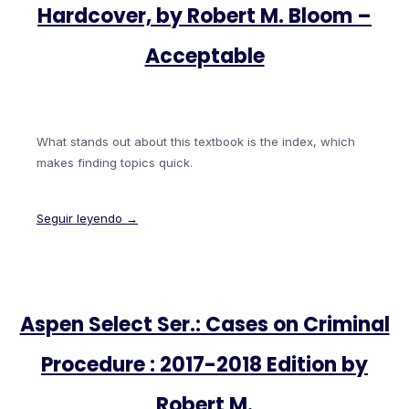
Hardcover, by Robert M. Bloom –
Acceptable
What stands out about this textbook is the index, which
makes finding topics quick.
Seguir leyendo →
Aspen Select Ser.: Cases on Criminal
Procedure : 2017-2018 Edition by
Robert M.