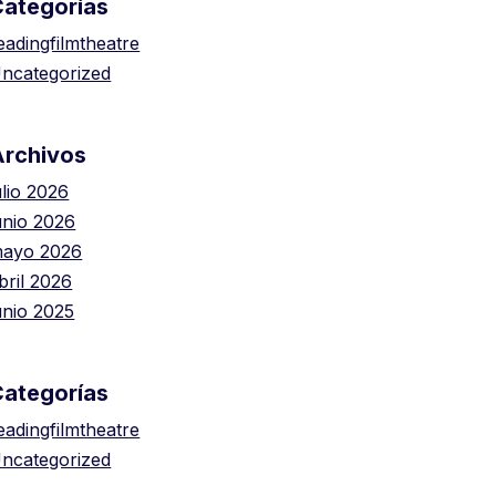
Categorías
eadingfilmtheatre
ncategorized
Archivos
ulio 2026
unio 2026
ayo 2026
bril 2026
unio 2025
Categorías
eadingfilmtheatre
ncategorized