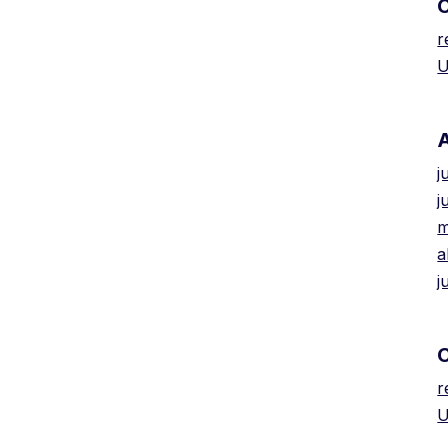
r
U
j
j
m
a
j
r
U