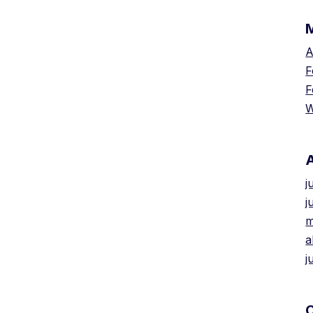
A
F
F
W
j
j
m
a
j