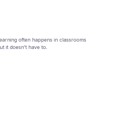
earning often happens in classrooms
ut it doesn’t have to.
1 (24551) 21456871
mobile@number.com