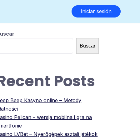
Iniciar sesión
uscar
Buscar
Recent Posts
eep Beep Kasyno online – Metody
łatności
asino Pelican – wersja mobilna i gra na
martfonie
asino LVBet – Nyerőgépek asztali játékok