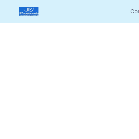
Saltar
Cor
al
contenido