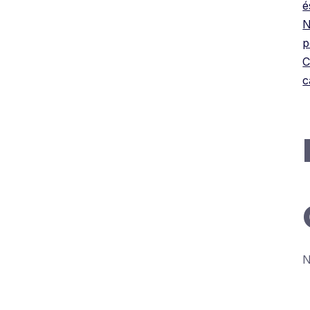
é
N
p
C
c
N