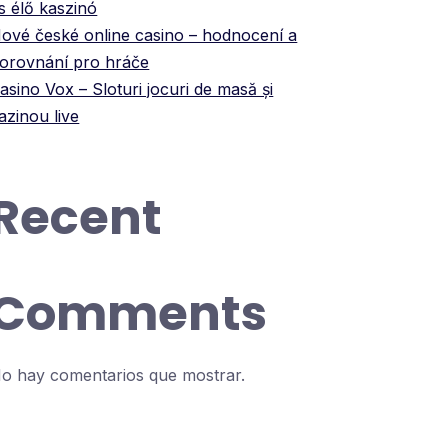
s élő kaszinó
ové české online casino – hodnocení a
orovnání pro hráče
asino Vox – Sloturi jocuri de masă și
azinou live
Recent
Comments
o hay comentarios que mostrar.