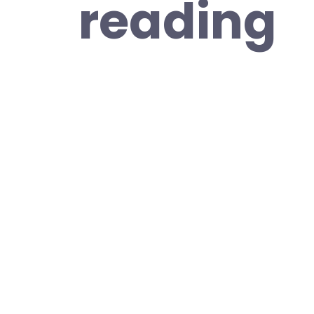
reading