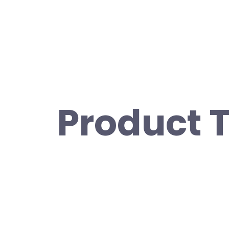
Product 