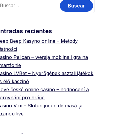
uscar:
ntradas recientes
eep Beep Kasyno online – Metody
łatności
asino Pelican – wersja mobilna i gra na
martfonie
asino LVBet – Nyerőgépek asztali játékok
s élő kaszinó
ové české online casino – hodnocení a
orovnání pro hráče
asino Vox – Sloturi jocuri de masă și
azinou live