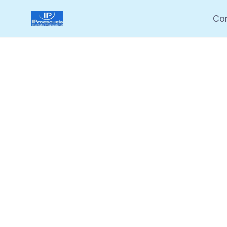
Saltar
Cor
al
contenido