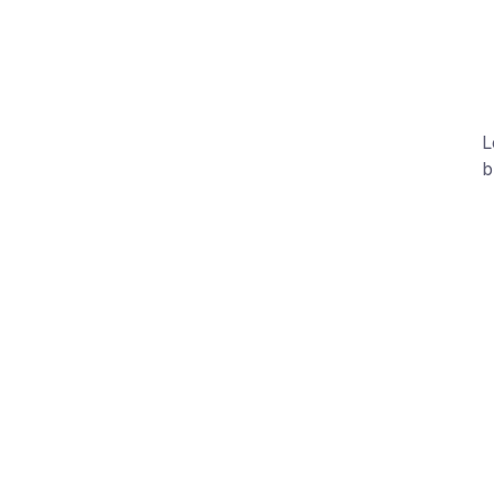
L
b
+