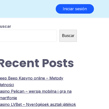
Iniciar sesión
uscar
Buscar
Recent Posts
eep Beep Kasyno online – Metody
łatności
asino Pelican – wersja mobilna i gra na
martfonie
asino LVBet – Nyerőgépek asztali játékok