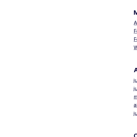
A
F
F
W
j
j
m
a
j