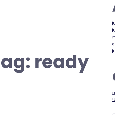
j
j
m
a
j
Tag:
ready
r
U