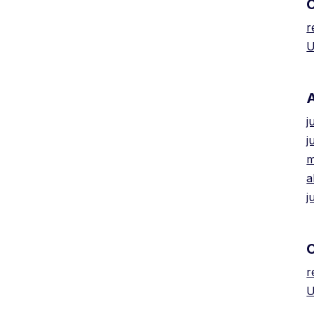
r
U
j
j
m
a
j
r
U