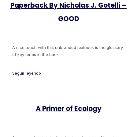
Paperback By Nicholas J. Gotelli –
GOOD
A nice touch with this unbranded textbook is the glossary
of key terms in the back.
Seguir leyendo →
A Primer of Ecology