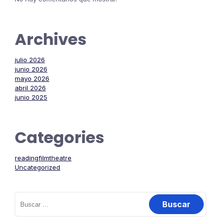
Archives
julio 2026
junio 2026
mayo 2026
abril 2026
junio 2025
Categories
readingfilmtheatre
Uncategorized
Buscar: