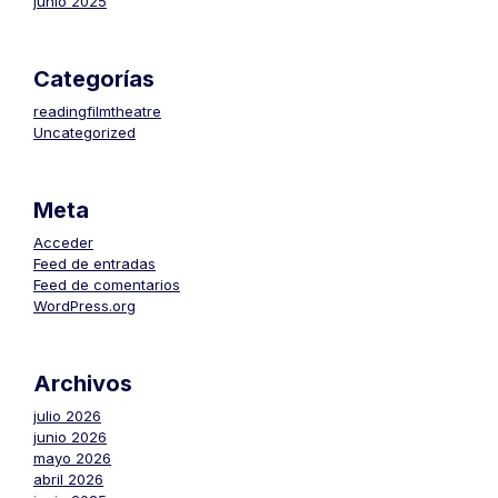
junio 2025
Categorías
readingfilmtheatre
Uncategorized
Meta
Acceder
Feed de entradas
Feed de comentarios
WordPress.org
Archivos
julio 2026
junio 2026
mayo 2026
abril 2026