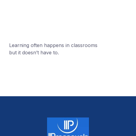
mobile@number.com
Learning often happens in classrooms
but it doesn’t have to.
+1 (24551) 21456871
mobile@number.com