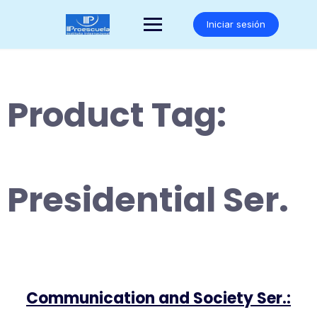
Saltar
al
Iniciar sesión
contenido
Product Tag:
Presidential Ser.
Communication and Society Ser.: