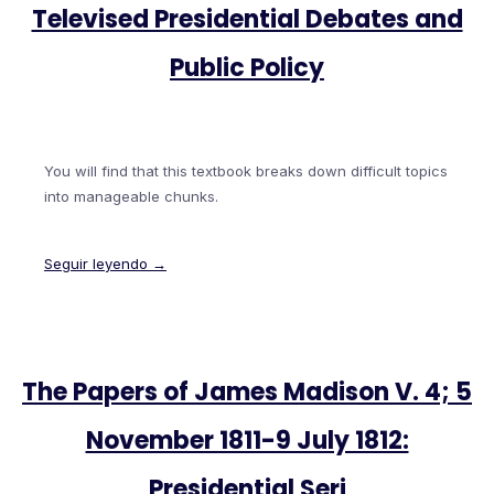
Televised Presidential Debates and
Public Policy
You will find that this textbook breaks down difficult topics
into manageable chunks.
Seguir leyendo →
The Papers of James Madison V. 4; 5
November 1811-9 July 1812:
Presidential Seri