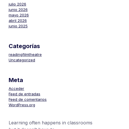
julio 2026
junio 2026
mayo 2026
abril 2026
junio 2025
Categorías
readingfilmtheatre
Uncategorized
Meta
Acceder
Feed de entradas
Feed de comentarios
WordPress.org
Learning often happens in classrooms