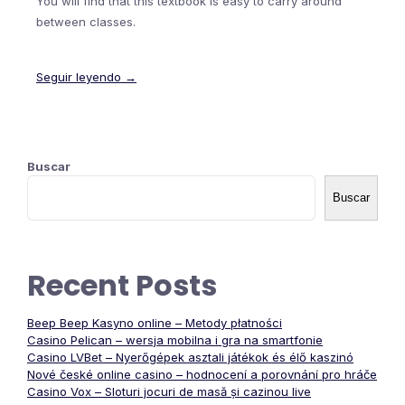
You will find that this textbook is easy to carry around
between classes.
Seguir leyendo →
Buscar
Buscar
Recent Posts
Beep Beep Kasyno online – Metody płatności
Casino Pelican – wersja mobilna i gra na smartfonie
Casino LVBet – Nyerőgépek asztali játékok és élő kaszinó
Nové české online casino – hodnocení a porovnání pro hráče
Casino Vox – Sloturi jocuri de masă și cazinou live