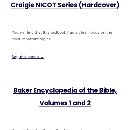
Craigie NICOT Series (Hardcover)
You will find that this textbook has a clear focus on the
most important topics.
Seguir leyendo →
Baker Encyclopedia of the Bible,
Volumes 1 and 2