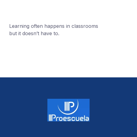
Learning often happens in classrooms
but it doesn’t have to.
+1 (24551) 21456871
mobile@number.com