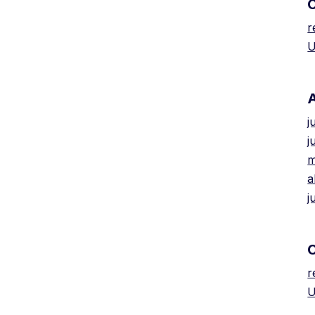
r
U
j
j
m
a
j
r
U