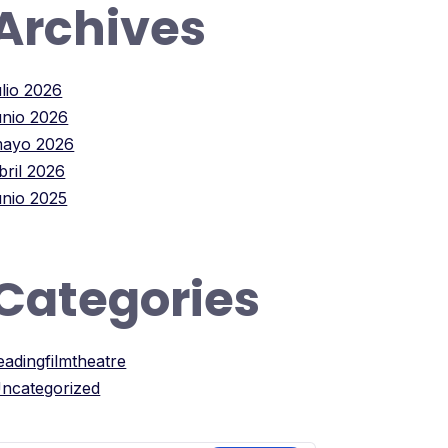
Archives
ulio 2026
unio 2026
ayo 2026
bril 2026
unio 2025
Categories
eadingfilmtheatre
ncategorized