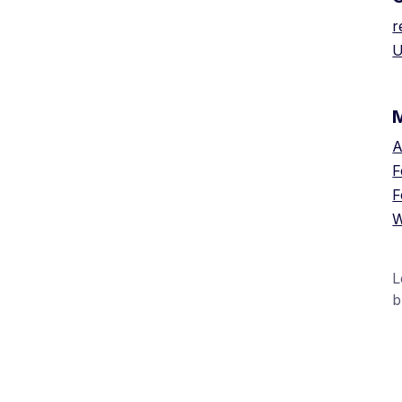
r
U
A
F
F
W
L
b
+