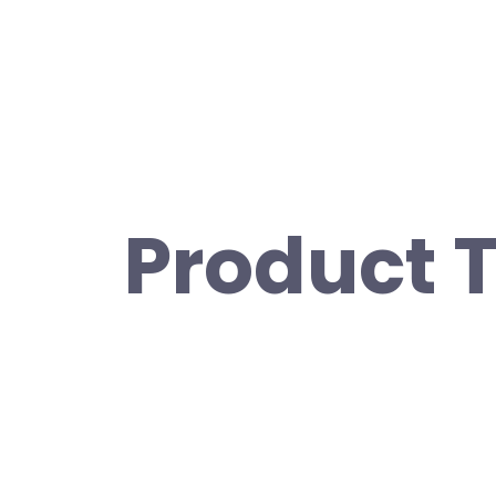
Product 