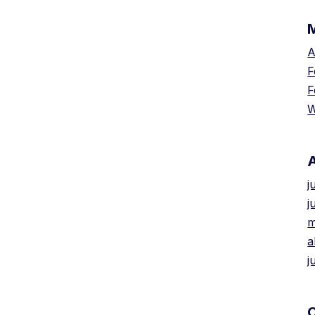
A
F
F
W
j
j
m
a
j