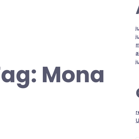
j
j
m
a
j
Tag:
Mona
r
U