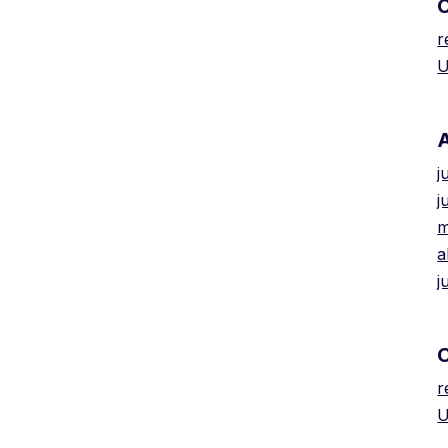
r
U
j
j
m
a
j
r
U