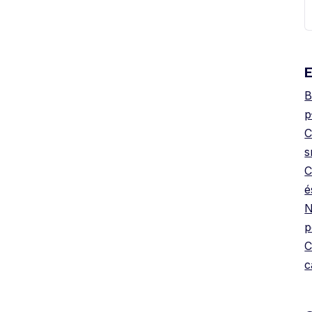
B
E
B
p
C
s
C
é
N
p
C
c