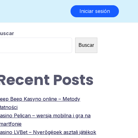
Iniciar sesión
uscar
Buscar
Recent Posts
eep Beep Kasyno online – Metody
łatności
asino Pelican – wersja mobilna i gra na
martfonie
asino LVBet – Nyerőgépek asztali játékok