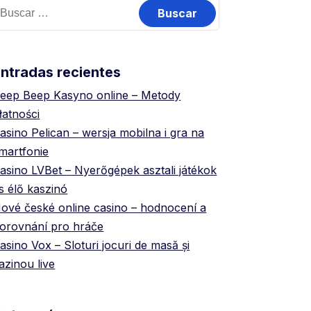
uscar:
ntradas recientes
eep Beep Kasyno online – Metody
łatności
asino Pelican – wersja mobilna i gra na
martfonie
asino LVBet – Nyerőgépek asztali játékok
s élő kaszinó
ové české online casino – hodnocení a
orovnání pro hráče
asino Vox – Sloturi jocuri de masă și
azinou live