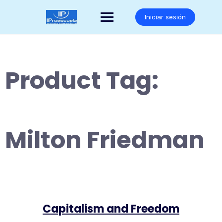
Saltar
al
Iniciar sesión
contenido
Product Tag:
Milton Friedman
Capitalism and Freedom