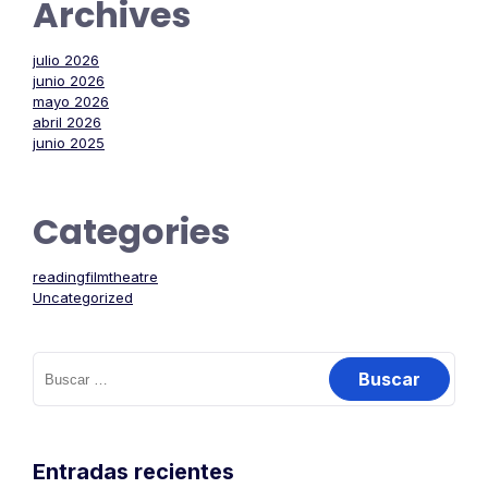
Archives
julio 2026
junio 2026
mayo 2026
abril 2026
junio 2025
Categories
readingfilmtheatre
Uncategorized
Buscar:
Entradas recientes