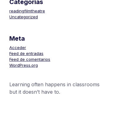
Categorías
readingfilmtheatre
Uncategorized
Meta
Acceder
Feed de entradas
Feed de comentarios
WordPress.org
Learning often happens in classrooms
but it doesn’t have to.
+1 (24551) 21456871
mobile@number.com