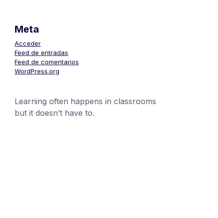
Meta
Acceder
Feed de entradas
Feed de comentarios
WordPress.org
Learning often happens in classrooms
but it doesn’t have to.
+1 (24551) 21456871
mobile@number.com