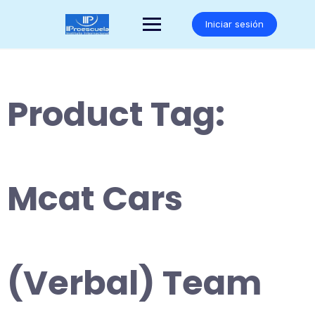
Saltar
al
Iniciar sesión
contenido
Product Tag:
Mcat Cars
(Verbal) Team