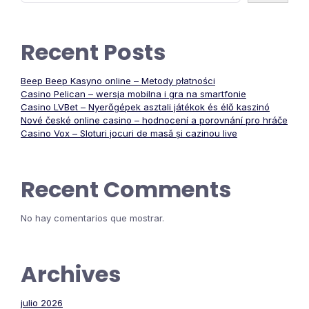
Recent Posts
Beep Beep Kasyno online – Metody płatności
Casino Pelican – wersja mobilna i gra na smartfonie
Casino LVBet – Nyerőgépek asztali játékok és élő kaszinó
Nové české online casino – hodnocení a porovnání pro hráče
Casino Vox – Sloturi jocuri de masă și cazinou live
Recent Comments
No hay comentarios que mostrar.
Archives
julio 2026