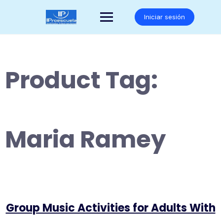
Saltar
al
Iniciar sesión
contenido
Product Tag:
Maria Ramey
Group Music Activities for Adults With