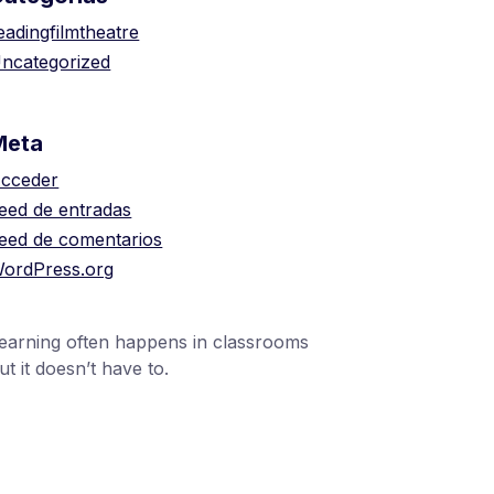
eadingfilmtheatre
ncategorized
Meta
cceder
eed de entradas
eed de comentarios
ordPress.org
earning often happens in classrooms
ut it doesn’t have to.
1 (24551) 21456871
mobile@number.com