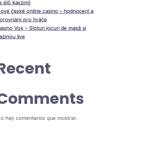
s élő kaszinó
ové české online casino – hodnocení a
orovnání pro hráče
asino Vox – Sloturi jocuri de masă și
azinou live
Recent
Comments
o hay comentarios que mostrar.