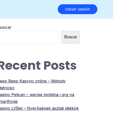
Iniciar sesión
uscar
Buscar
Recent Posts
eep Beep Kasyno online – Metody
łatności
asino Pelican – wersja mobilna i gra na
martfonie
asino LVBet – Nyerőgépek asztali játékok