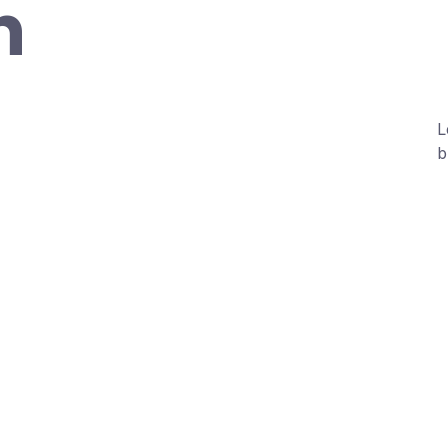
n
L
b
+