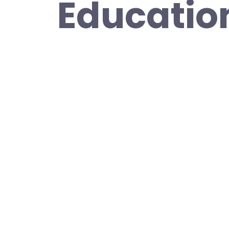
Educatio