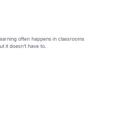
earning often happens in classrooms
ut it doesn’t have to.
1 (24551) 21456871
mobile@number.com