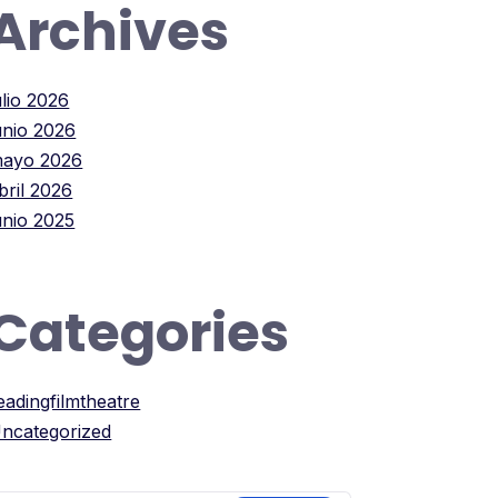
Archives
ulio 2026
unio 2026
ayo 2026
bril 2026
unio 2025
Categories
eadingfilmtheatre
ncategorized