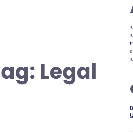
j
j
m
a
j
Tag:
Legal
r
U