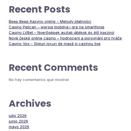
Recent Posts
Beep Beep Kasyno online – Metody płatności
Casino Pelican – wersja mobilna i gra na smartfonie
Casino LVBet – Nyerőgépek asztali játékok és élő kaszinó
Nové české online casino – hodnocení a porovnání pro hráče
Casino Vox – Sloturi jocuri de masă și cazinou live
Recent Comments
No hay comentarios que mostrar.
Archives
julio 2026
junio 2026
mayo 2026