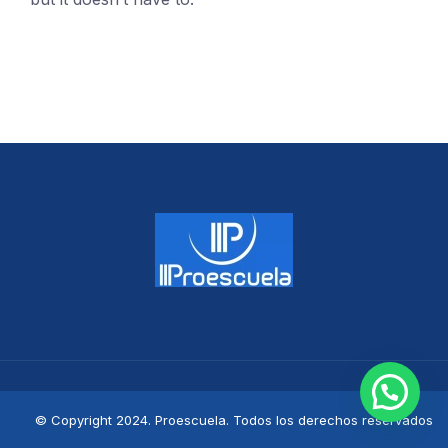
+1 (24551) 21456871
mobile@number.com
© Copyright 2024. Proescuela. Todos los derechos reservados