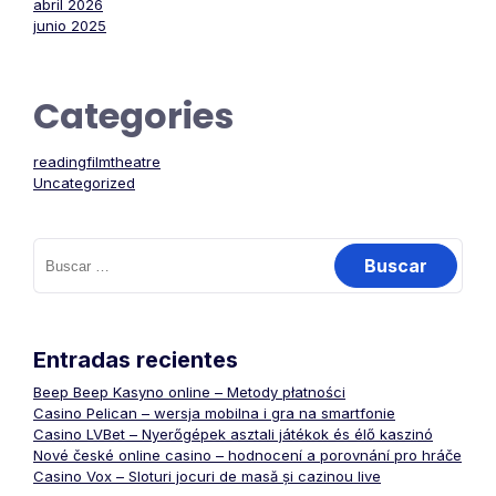
abril 2026
junio 2025
Categories
readingfilmtheatre
Uncategorized
Buscar:
Entradas recientes
Beep Beep Kasyno online – Metody płatności
Casino Pelican – wersja mobilna i gra na smartfonie
Casino LVBet – Nyerőgépek asztali játékok és élő kaszinó
Nové české online casino – hodnocení a porovnání pro hráče
Casino Vox – Sloturi jocuri de masă și cazinou live