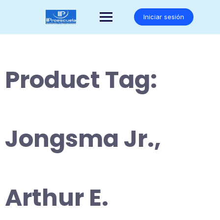
Saltar
al
Iniciar sesión
contenido
Product Tag:
Jongsma Jr.,
Arthur E.