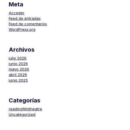
Meta
Acceder
Feed de entradas
Feed de comentarios
WordPress.org
Archivos
julio 2026
junio 2026
mayo 2026
abril 2026
junio 2025
Categorías
readingfilmtheatre
Uncategorized