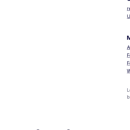
r
U
A
F
F
W
L
b
+