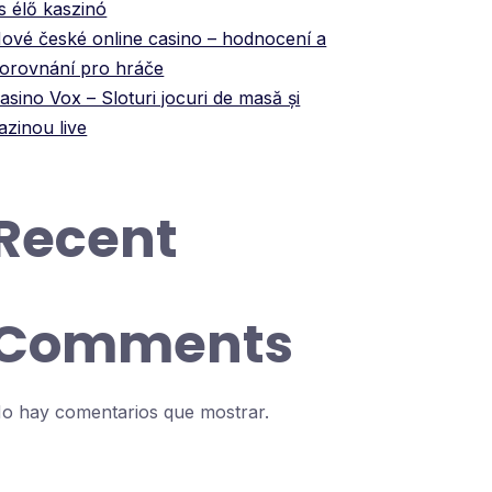
s élő kaszinó
ové české online casino – hodnocení a
orovnání pro hráče
asino Vox – Sloturi jocuri de masă și
azinou live
Recent
Comments
o hay comentarios que mostrar.