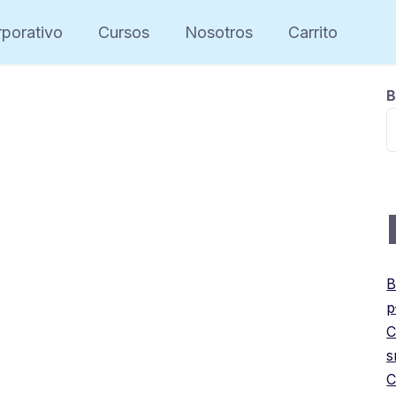
porativo
Cursos
Nosotros
Carrito
B
B
p
C
s
C