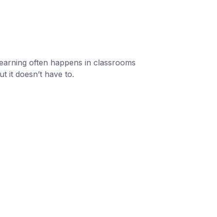
earning often happens in classrooms
ut it doesn’t have to.
1 (24551) 21456871
mobile@number.com