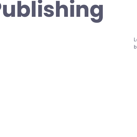
Publishing
L
b
+