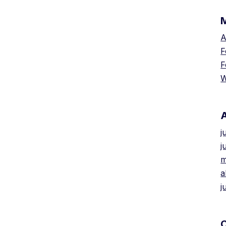
A
F
F
W
j
j
m
a
j