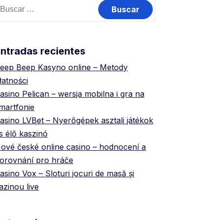
uscar:
ntradas recientes
eep Beep Kasyno online – Metody
łatności
asino Pelican – wersja mobilna i gra na
martfonie
asino LVBet – Nyerőgépek asztali játékok
s élő kaszinó
ové české online casino – hodnocení a
orovnání pro hráče
asino Vox – Sloturi jocuri de masă și
azinou live