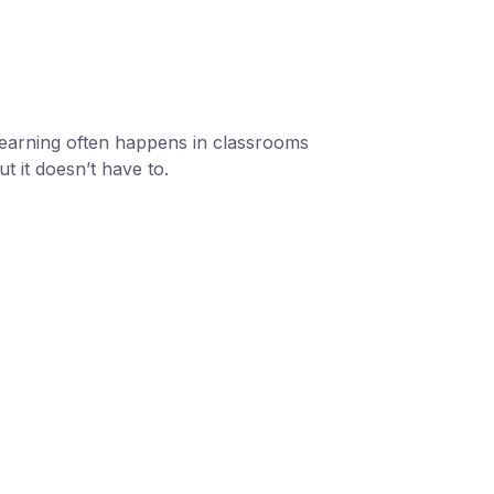
earning often happens in classrooms
ut it doesn’t have to.
1 (24551) 21456871
mobile@number.com