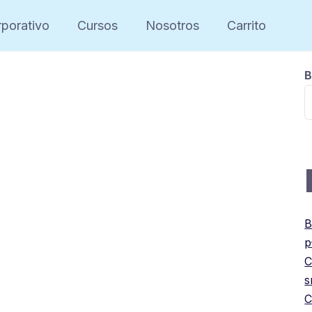
porativo
Cursos
Nosotros
Carrito
B
B
p
C
s
C