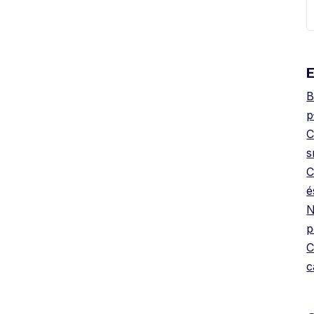
B
E
B
p
C
s
C
é
N
p
C
c