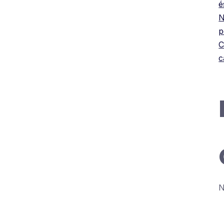
é
N
p
C
c
N