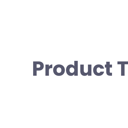
Product 