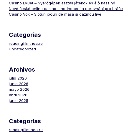
Casino LVBet – Nyerőgépek asztali játékok és élő kaszinó
Nové české online casino – hodnocení a porovnání pro hráče
Casino Vox – Sloturi jocuri de masă și cazinou live
Categorías
readingfilmtheatre
Uncategorized
Archivos
julio 2026
junio 2026
mayo 2026
abril 2026
junio 2025
Categorías
readingfilmtheatre