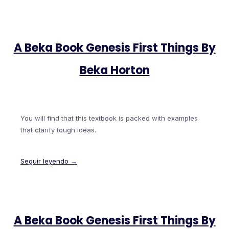
A Beka Book Genesis First Things By
Beka Horton
You will find that this textbook is packed with examples
that clarify tough ideas.
Seguir leyendo →
A Beka Book Genesis First Things By