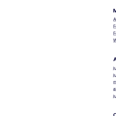
A
F
F
W
j
j
m
a
j