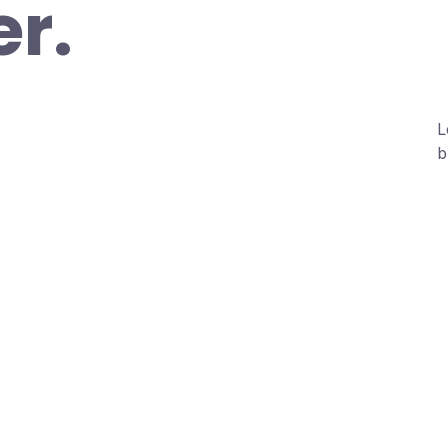
r.
L
b
+