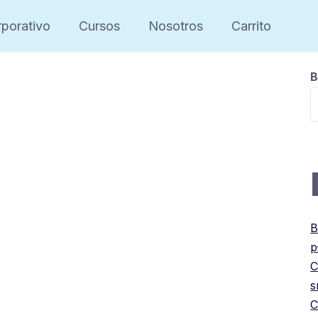
porativo
Cursos
Nosotros
Carrito
B
B
p
C
s
C