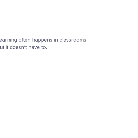
earning often happens in classrooms
ut it doesn’t have to.
1 (24551) 21456871
mobile@number.com