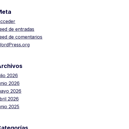
Meta
cceder
eed de entradas
eed de comentarios
ordPress.org
Archivos
ulio 2026
unio 2026
ayo 2026
bril 2026
unio 2025
Categorías