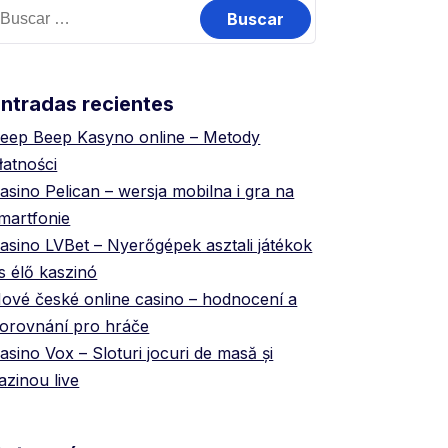
uscar:
ntradas recientes
eep Beep Kasyno online – Metody
łatności
asino Pelican – wersja mobilna i gra na
martfonie
asino LVBet – Nyerőgépek asztali játékok
s élő kaszinó
ové české online casino – hodnocení a
orovnání pro hráče
asino Vox – Sloturi jocuri de masă și
azinou live