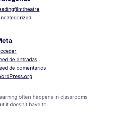
eadingfilmtheatre
ncategorized
Meta
cceder
eed de entradas
eed de comentarios
ordPress.org
earning often happens in classrooms
ut it doesn’t have to.
1 (24551) 21456871
mobile@number.com