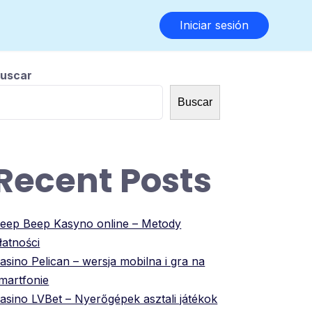
Iniciar sesión
uscar
Buscar
Recent Posts
eep Beep Kasyno online – Metody
łatności
asino Pelican – wersja mobilna i gra na
martfonie
asino LVBet – Nyerőgépek asztali játékok