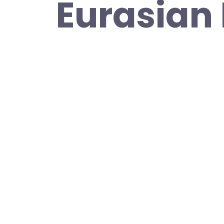
Eurasian 