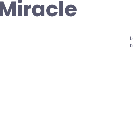
Miracle
L
b
+