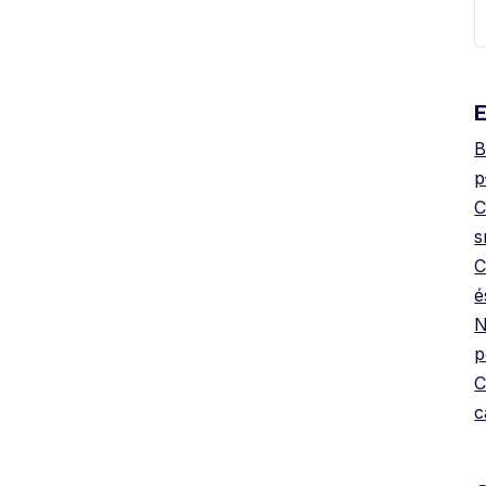
B
E
B
p
C
s
C
é
N
p
C
c