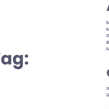
j
j
m
a
j
Tag:
r
U