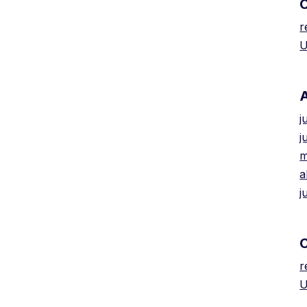
r
U
j
j
m
a
j
r
U