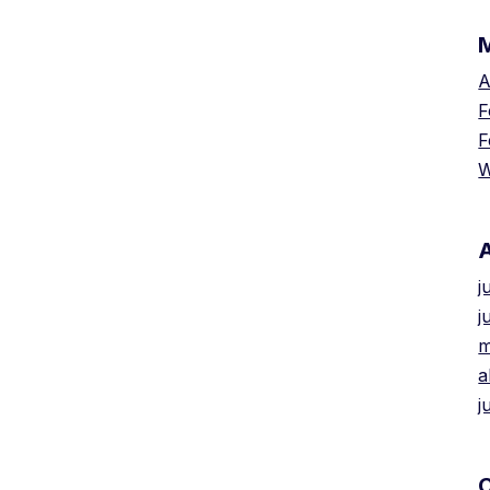
A
F
F
W
j
j
m
a
j