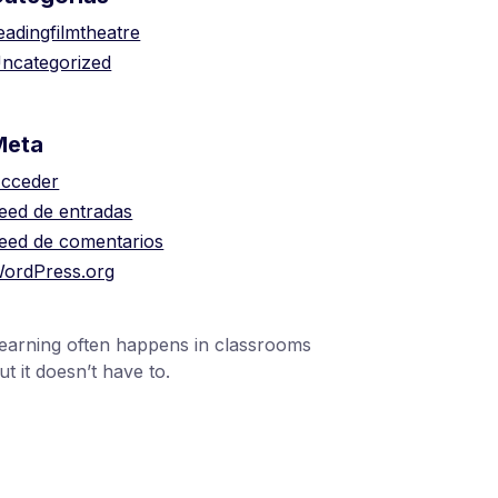
eadingfilmtheatre
ncategorized
Meta
cceder
eed de entradas
eed de comentarios
ordPress.org
earning often happens in classrooms
ut it doesn’t have to.
1 (24551) 21456871
mobile@number.com