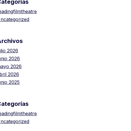
Categorías
eadingfilmtheatre
ncategorized
Archivos
ulio 2026
unio 2026
ayo 2026
bril 2026
unio 2025
Categorías
eadingfilmtheatre
ncategorized