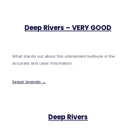
Deep Rivers – VERY GOOD
What stands out about this unbranded textbook is the
accurate and clear information.
Seguir leyendo →
Deep Rivers