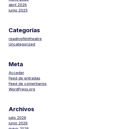
abril 2026
junio 2025
Categorías
readingfilmtheatre
Uncategorized
Meta
Acceder
Feed de entradas
Feed de comentarios
WordPress.org
Archivos
julio 2026
junio 2026
mayo 2026