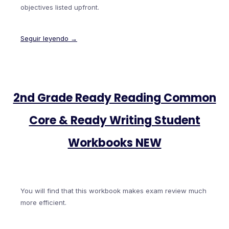
objectives listed upfront.
Seguir leyendo →
2nd Grade Ready Reading Common
Core & Ready Writing Student
Workbooks NEW
You will find that this workbook makes exam review much
more efficient.