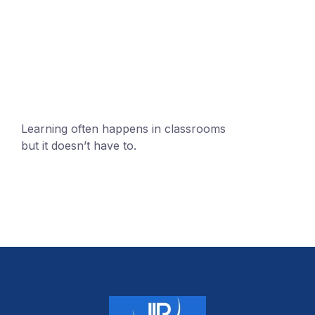
+1 (24551) 21456871
mobile@number.com
Learning often happens in classrooms
but it doesn’t have to.
+1 (24551) 21456871
mobile@number.com