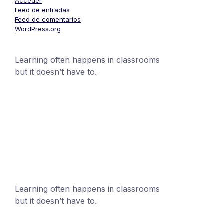
Acceder
Feed de entradas
Feed de comentarios
WordPress.org
Learning often happens in classrooms
but it doesn’t have to.
+1 (24551) 21456871
mobile@number.com
Learning often happens in classrooms
but it doesn’t have to.