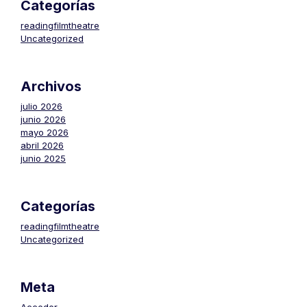
Categorías
readingfilmtheatre
Uncategorized
Archivos
julio 2026
junio 2026
mayo 2026
abril 2026
junio 2025
Categorías
readingfilmtheatre
Uncategorized
Meta