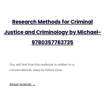
Research Methods for Criminal
Justice and Criminology by Michael-
9780357763735
You will find that this textbook is written in a
conversational, easy-to-follow tone.
Seguir leyendo →