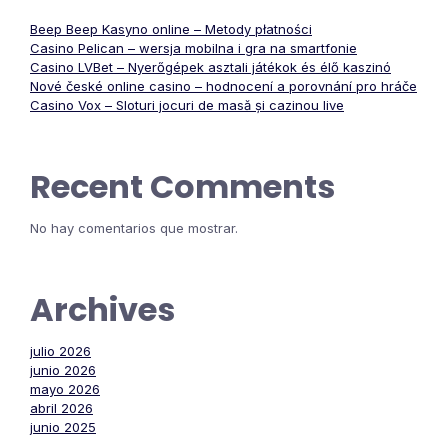
Beep Beep Kasyno online – Metody płatności
Casino Pelican – wersja mobilna i gra na smartfonie
Casino LVBet – Nyerőgépek asztali játékok és élő kaszinó
Nové české online casino – hodnocení a porovnání pro hráče
Casino Vox – Sloturi jocuri de masă și cazinou live
Recent Comments
No hay comentarios que mostrar.
Archives
julio 2026
junio 2026
mayo 2026
abril 2026
junio 2025