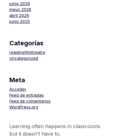
junio 2026
mayo 2026
abril 2026
junio 2025
Categorías
readingfilmtheatre
Uncategorized
Meta
Acceder
Feed de entradas
Feed de comentarios
WordPress.org
Learning often happens in classrooms
but it doesn’t have to.