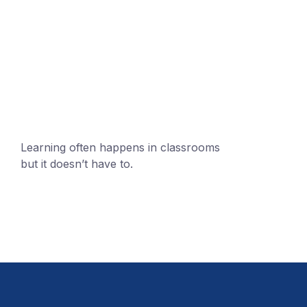
+1 (24551) 21456871
mobile@number.com
Learning often happens in classrooms
but it doesn’t have to.
+1 (24551) 21456871
mobile@number.com