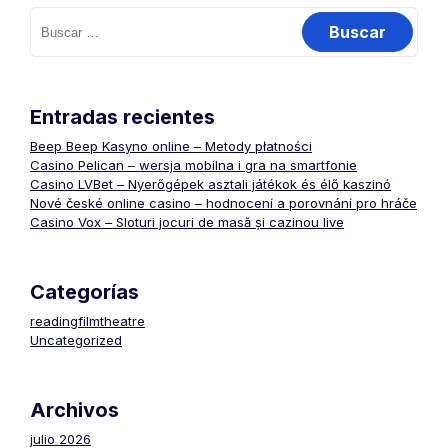
Buscar:
Entradas recientes
Beep Beep Kasyno online – Metody płatności
Casino Pelican – wersja mobilna i gra na smartfonie
Casino LVBet – Nyerőgépek asztali játékok és élő kaszinó
Nové české online casino – hodnocení a porovnání pro hráče
Casino Vox – Sloturi jocuri de masă și cazinou live
Categorías
readingfilmtheatre
Uncategorized
Archivos
julio 2026