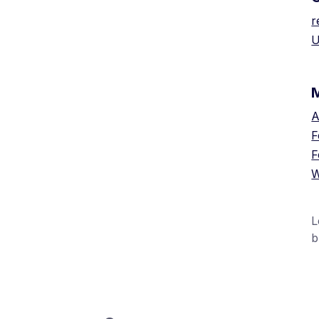
r
U
A
F
F
W
L
b
+