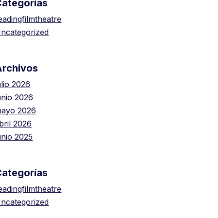
Categorías
eadingfilmtheatre
ncategorized
Archivos
ulio 2026
unio 2026
ayo 2026
bril 2026
unio 2025
Categorías
eadingfilmtheatre
ncategorized