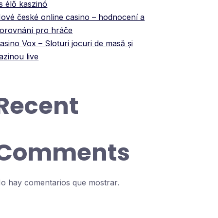
s élő kaszinó
ové české online casino – hodnocení a
orovnání pro hráče
asino Vox – Sloturi jocuri de masă și
azinou live
Recent
Comments
o hay comentarios que mostrar.