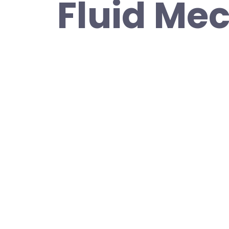
Fluid Me