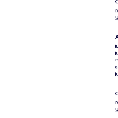
r
U
j
j
m
a
j
r
U