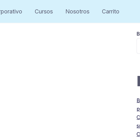
porativo
Cursos
Nosotros
Carrito
B
B
p
C
s
C