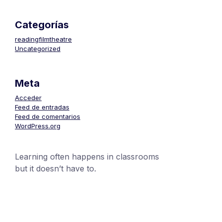
Categorías
readingfilmtheatre
Uncategorized
Meta
Acceder
Feed de entradas
Feed de comentarios
WordPress.org
Learning often happens in classrooms
but it doesn’t have to.
+1 (24551) 21456871
mobile@number.com