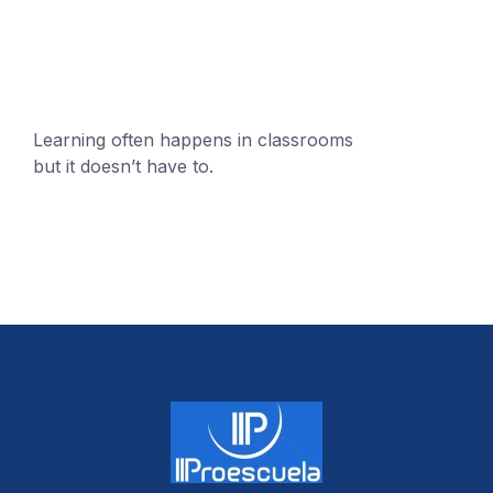
Learning often happens in classrooms
but it doesn’t have to.
+1 (24551) 21456871
mobile@number.com