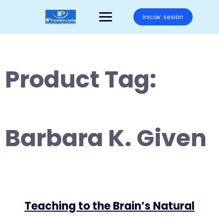
Saltar
al
Iniciar sesión
contenido
Product Tag:
Barbara K. Given
Teaching to the Brain’s Natural