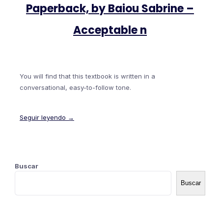
Paperback, by Baiou Sabrine –
Acceptable n
You will find that this textbook is written in a
conversational, easy-to-follow tone.
Seguir leyendo →
Buscar
Buscar