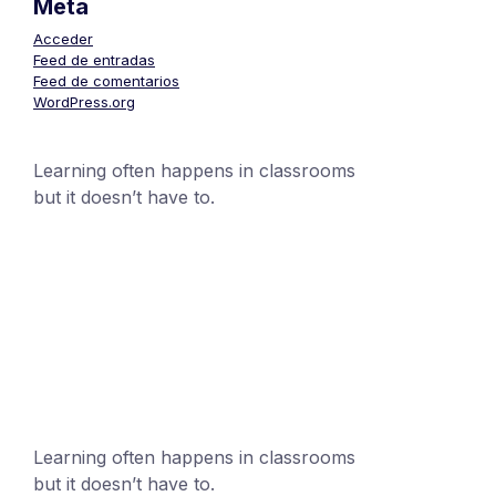
Meta
Acceder
Feed de entradas
Feed de comentarios
WordPress.org
Learning often happens in classrooms
but it doesn’t have to.
+1 (24551) 21456871
mobile@number.com
Learning often happens in classrooms
but it doesn’t have to.