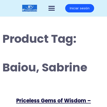
Saltar
al
Iniciar sesión
contenido
Product Tag:
Baiou, Sabrine
Priceless Gems of Wisdom –