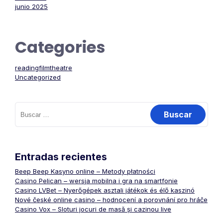
junio 2025
Categories
readingfilmtheatre
Uncategorized
Buscar:
Entradas recientes
Beep Beep Kasyno online – Metody płatności
Casino Pelican – wersja mobilna i gra na smartfonie
Casino LVBet – Nyerőgépek asztali játékok és élő kaszinó
Nové české online casino – hodnocení a porovnání pro hráče
Casino Vox – Sloturi jocuri de masă și cazinou live