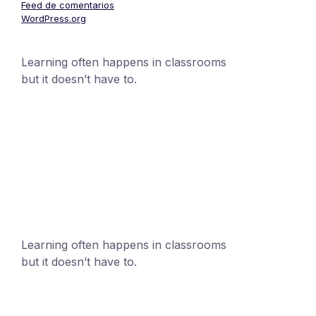
Feed de comentarios
WordPress.org
Learning often happens in classrooms
but it doesn’t have to.
+1 (24551) 21456871
mobile@number.com
Learning often happens in classrooms
but it doesn’t have to.
+1 (24551) 21456871