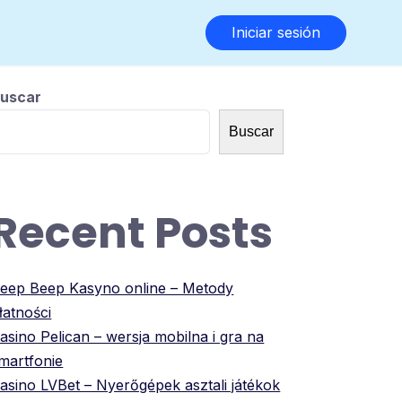
Iniciar sesión
uscar
Buscar
Recent Posts
eep Beep Kasyno online – Metody
łatności
asino Pelican – wersja mobilna i gra na
martfonie
asino LVBet – Nyerőgépek asztali játékok