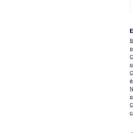
B
E
B
p
C
s
C
é
N
p
C
c