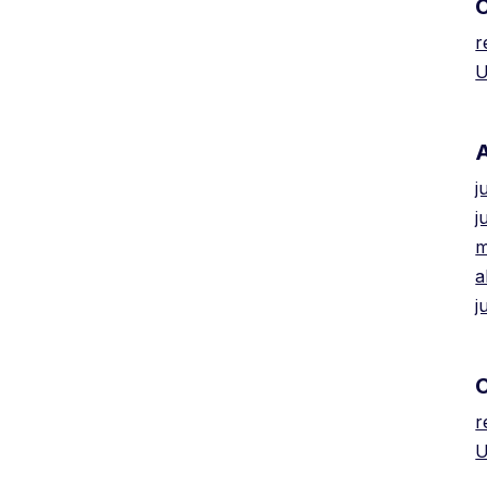
r
U
j
j
m
a
j
r
U