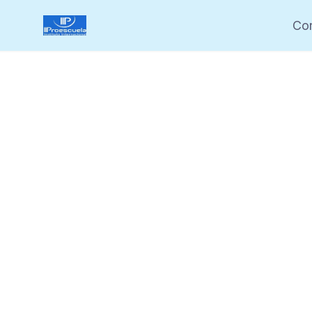
Saltar
Cor
al
contenido