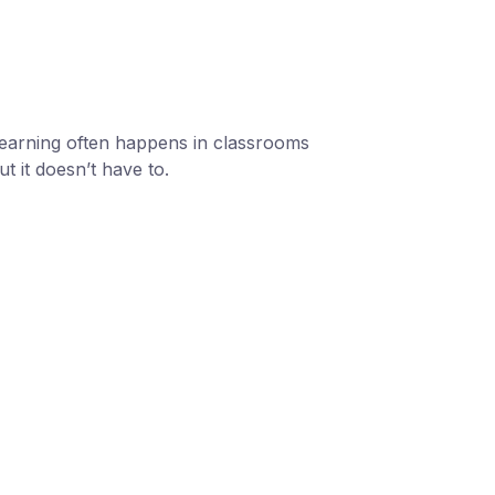
earning often happens in classrooms
ut it doesn’t have to.
1 (24551) 21456871
mobile@number.com