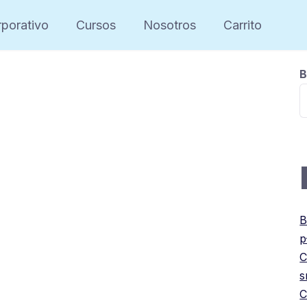
porativo
Cursos
Nosotros
Carrito
B
B
p
C
s
C