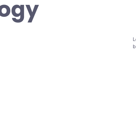
logy
L
b
+