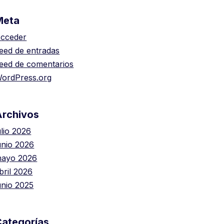
Meta
cceder
eed de entradas
eed de comentarios
ordPress.org
Archivos
ulio 2026
unio 2026
ayo 2026
bril 2026
unio 2025
Categorías