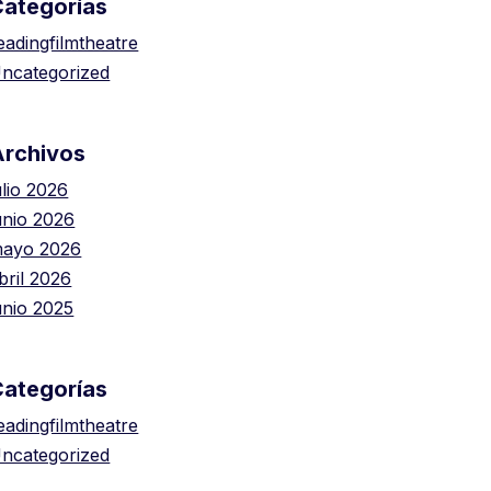
Categorías
eadingfilmtheatre
ncategorized
Archivos
ulio 2026
unio 2026
ayo 2026
bril 2026
unio 2025
Categorías
eadingfilmtheatre
ncategorized