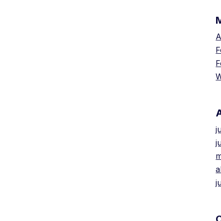
A
F
F
W
j
j
m
a
j