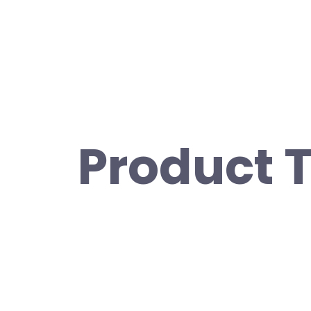
Product 