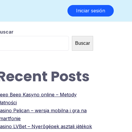
Iniciar sesión
uscar
Buscar
Recent Posts
eep Beep Kasyno online – Metody
łatności
asino Pelican – wersja mobilna i gra na
martfonie
asino LVBet – Nyerőgépek asztali játékok