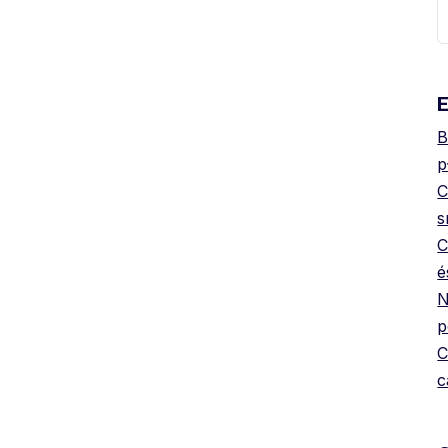
B
E
B
p
C
s
C
é
N
p
C
c