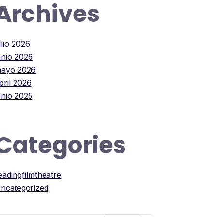
Archives
ulio 2026
unio 2026
ayo 2026
bril 2026
unio 2025
Categories
eadingfilmtheatre
ncategorized