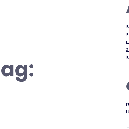
j
j
m
a
j
Tag:
r
U