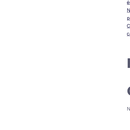
é
N
p
C
c
N