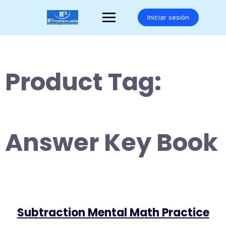
Saltar
al
Iniciar sesión
contenido
Product Tag:
Answer Key Book
Subtraction Mental Math Practice