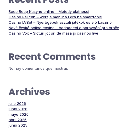
Beep Beep Kasyno online – Metody płatności
Casino Pelican – wersja mobilna i gra na smartfonie
Casino LVBet – Nyerőgépek asztali játékok és élő kaszinó
Nové české online casino – hodnocení a porovnání pro hráče
Casino Vox – Sloturi jocuri de masă și cazinou live
Recent Comments
No hay comentarios que mostrar.
Archives
julio 2026
junio 2026
mayo 2026
abril 2026
junio 2025